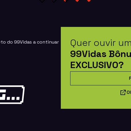
Quer ouvir u
eto do 99Vidas a continuar
99Vidas Bôn
EXCLUSIVO?
O