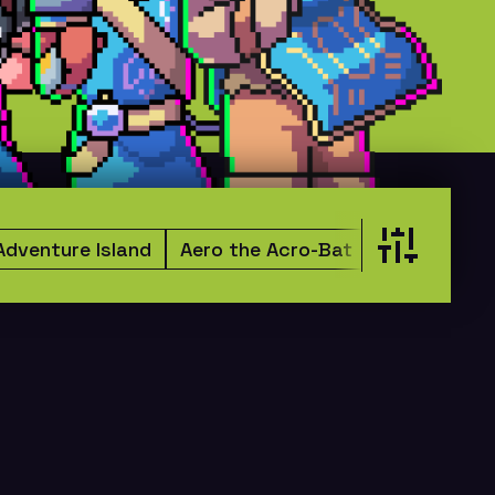
Adventure Island
Aero the Acro-Bat
Age of Empi