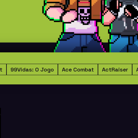
t
99Vidas: O Jogo
Ace Combat
ActRaiser