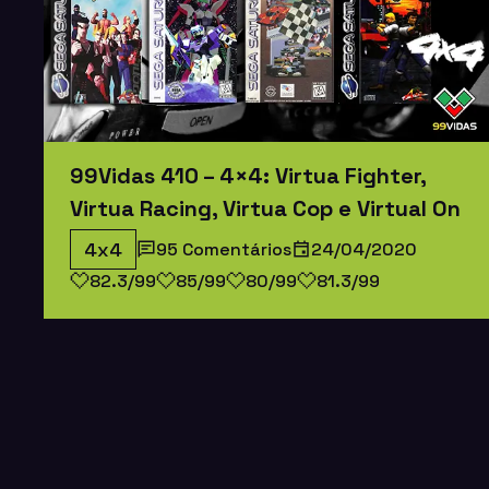
99Vidas 410 – 4×4: Virtua Fighter,
Virtua Racing, Virtua Cop e Virtual On
4x4
95 Comentários
24/04/2020
82.3/99
85/99
80/99
81.3/99