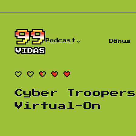
Pular para o conteúdo
Podcast
Bônus
Cyber Trooper
Virtual-On