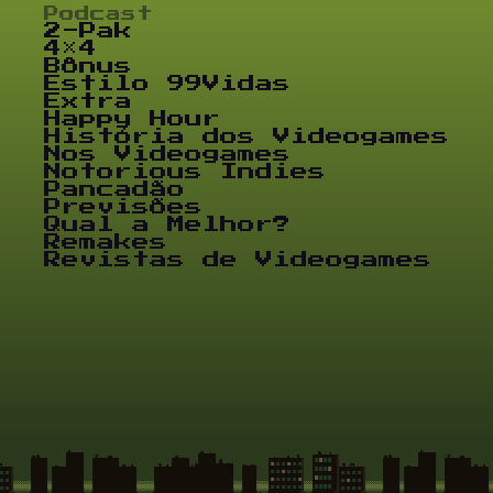
Podcast
2-Pak
4×4
Bônus
Estilo 99Vidas
Extra
Happy Hour
História dos Videogames
Nos Videogames
Notorious Indies
Pancadão
Previsões
Qual a Melhor?
Remakes
Revistas de Videogames