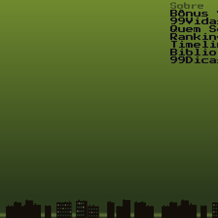
Sobre
Bônus 
99Vida
Quem S
Rankin
Timeli
Biblio
99Dica