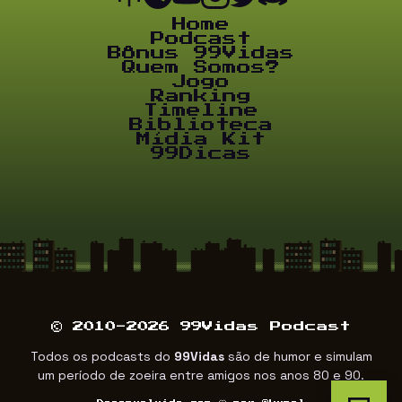
Home
Podcast
Bônus 99Vidas
Quem Somos?
Jogo
Ranking
Timeline
Biblioteca
Mídia Kit
99Dicas
© 2010-2026 99Vidas Podcast
Todos os podcasts do
99Vidas
são de humor e simulam
um período de zoeira entre amigos nos anos 80 e 90.