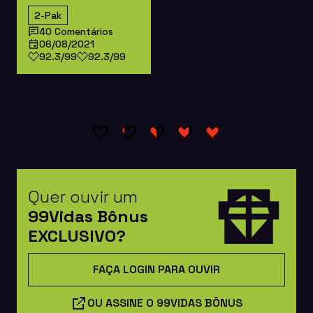
2-Pak
40 Comentários
06/08/2021
92.3/99
92.3/99
Quer ouvir um
99Vidas Bônus
EXCLUSIVO?
FAÇA LOGIN PARA OUVIR
OU ASSINE O 99VIDAS BÔNUS