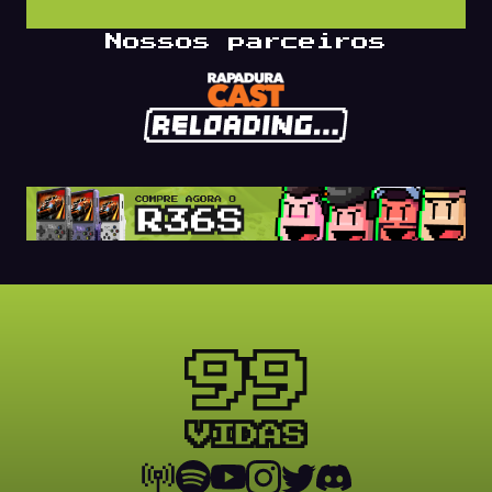
Nossos parceiros