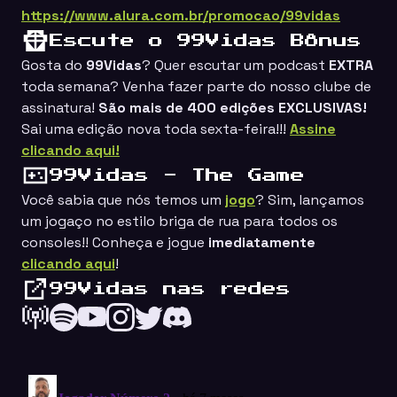
https://www.alura.com.br/promocao/99vidas
Escute o 99Vidas Bônus
Gosta do
99Vidas
? Quer escutar um podcast
EXTRA
toda semana? Venha fazer parte do nosso clube de
assinatura!
São mais de 400 edições EXCLUSIVAS!
Sai uma edição nova toda sexta-feira!!!
Assine
clicando aqui!
99Vidas - The Game
Você sabia que nós temos um
jogo
? Sim, lançamos
um jogaço no estilo
briga de rua
para todos os
consoles!! Conheça e jogue
imediatamente
clicando aqui
!
99Vidas nas redes