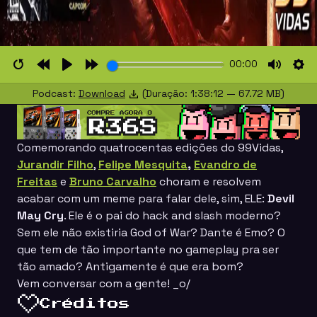
00:00
Restart
Rewind
Play
Forward
Mute
Set
Podcast:
Download
(Duração: 1:38:12 — 67.72 MB)
10s
10s
Comemorando quatrocentas edições do 99Vidas,
Jurandir Filho
,
Felipe Mesquita
,
Evandro de
Freitas
e
Bruno Carvalho
choram e resolvem
acabar com um meme para falar dele, sim, ELE:
Devil
May Cry
. Ele é o pai do hack and slash moderno?
Sem ele não existiria God of War? Dante é Emo? O
que tem de tão importante no gameplay pra ser
tão amado? Antigamente é que era bom?
Vem conversar com a gente! _o/
Créditos