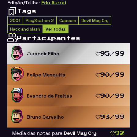
Edição/Trilha
:
Edu Aurrai
Tags
2001
PlayStation 2
Capcom
Devil May Cry
Hack and slash
Ver todas
Participantes
Jurandir Filho
95/99
Felipe Mesquita
90/99
Evandro de Freitas
90/99
Bruno Carvalho
93/99
Média das notas para
Devil May Cry
:
92