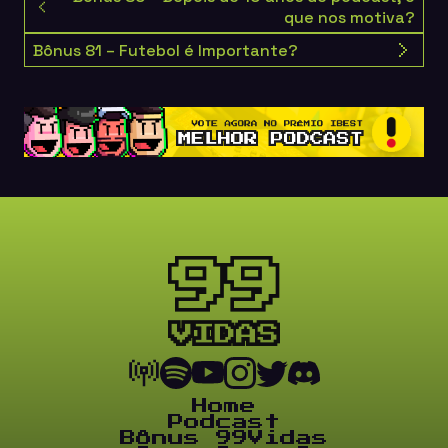
que nos motiva?
Bônus 81 – Futebol é Importante?
Home
Podcast
Bônus 99Vidas