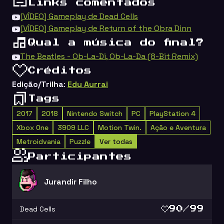
Links comentados
[VÍDEO] Gameplay de Dead Cells
[VÍDEO] Gameplay de Return of the Obra Dinn
Qual a música do final?
The Beatles - Ob-La-Di, Ob-La-Da (8-Bit Remix)
Créditos
Edição/Trilha
:
Edu Aurrai
Tags
2017
2018
Nintendo Switch
PC
PlayStation 4
Xbox One
3909 LLC
Motion Twin.
Ação e Aventura
Metroidvania
Puzzle
Ver todas
Participantes
Jurandir Filho
Dead Cells
90/99