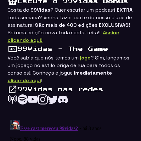
Escute o 99Vidas Bônus
Gosta do
99Vidas
? Quer escutar um podcast
EXTRA
toda semana? Venha fazer parte do nosso clube de
assinatura!
São mais de 400 edições EXCLUSIVAS!
Sai uma edição nova toda sexta-feira!!!
Assine
clicando aqui!
99Vidas - The Game
Você sabia que nós temos um
jogo
? Sim, lançamos
um jogaço no estilo
briga de rua
para todos os
consoles!! Conheça e jogue
imediatamente
clicando aqui
!
99Vidas nas redes