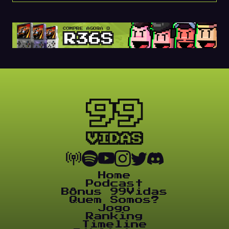
Home
Podcast
Bônus 99Vidas
Quem Somos?
Jogo
Ranking
Timeline