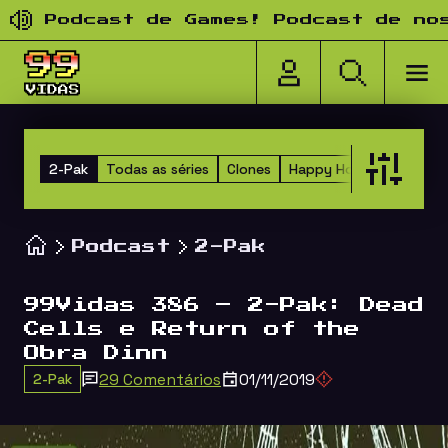
Pular para o conteúdo
Podcast de Games! Podcast de nostal
2-Pak
Todas as séries
Clones
Happy Hour dos Amigos
Podcast
2-Pak
99Vidas 386 – 2-Pak: Dead
Cells e Return of the
Obra Dinn
29 Comentários
01/11/2019
2-Pak