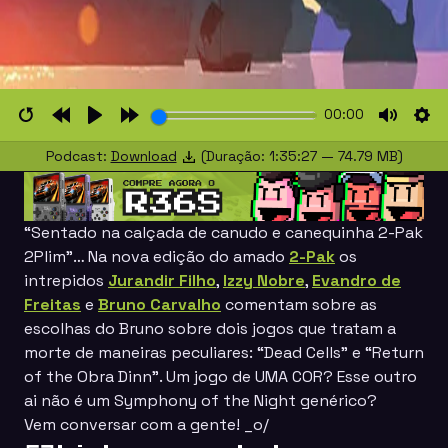
00:00
Restart
Rewind
Play
Forward
Mute
Set
Podcast:
Download
(Duração: 1:35:27 — 74.79 MB)
10s
10s
“Sentado na calçada de canudo e canequinha 2-Pak
2Plim”
… Na nova edição do amado
2-Pak
os
intrepidos
Jurandir Filho
,
Izzy Nobre
,
Evandro de
Freitas
e
Bruno Carvalho
comentam sobre as
escolhas do Bruno sobre dois jogos que tratam a
morte de maneiras peculiares:
“Dead Cells” e “Return
of the Obra Dinn”
. Um jogo de UMA COR? Esse outro
ai não é um
Symphony of the Night
genérico?
Vem conversar com a gente! _o/