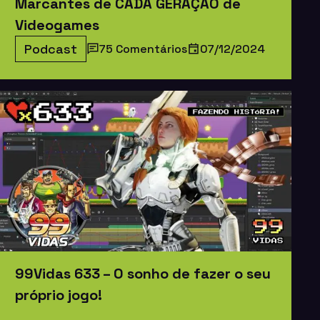
Marcantes de CADA GERAÇÃO de
Videogames
Podcast
75 Comentários
07/12/2024
99Vidas 633 – O sonho de fazer o seu
próprio jogo!