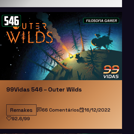
99Vidas 546 – Outer Wilds
Remakes
66 Comentários
16/12/2022
92.6/99