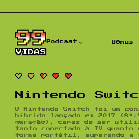
Pular para o conteúdo
Podcast
Bônus
Nintendo Swit
O
Nintendo Switch
foi um con
híbrido lançado em 2017 (8ª/
geração), capaz de ser utili
tanto conectado à TV quanto 
forma portátil, superando a 