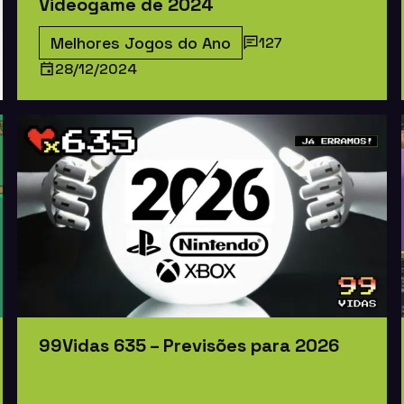
Videogame de 2024
Melhores Jogos do Ano
127
28/12/2024
99Vidas 635 – Previsões para 2026