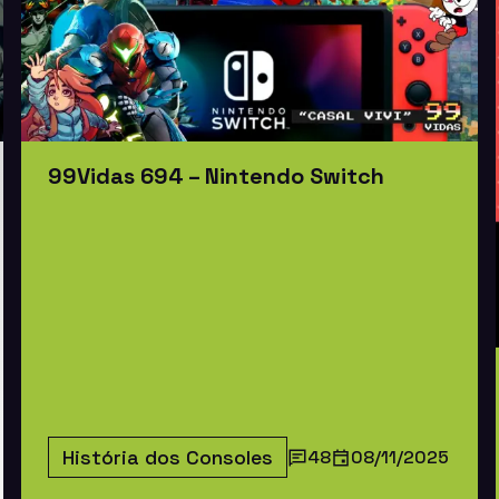
99Vidas 694 – Nintendo Switch
História dos Consoles
48
08/11/2025