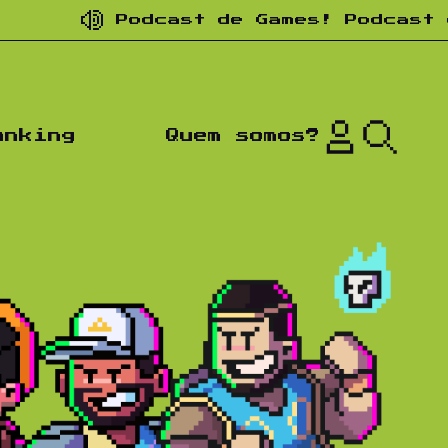
cast de Games! Podcast de nostalgia
anking
Quem somos?