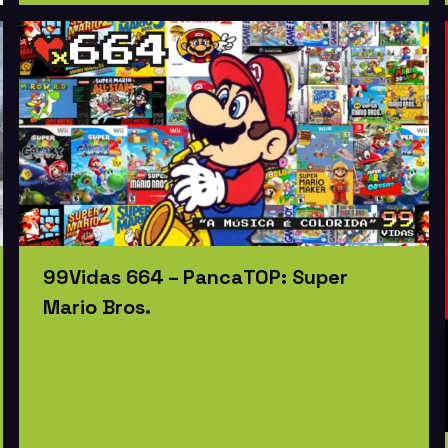
99Vidas 664 – PancaTOP: Super
Mario Bros.