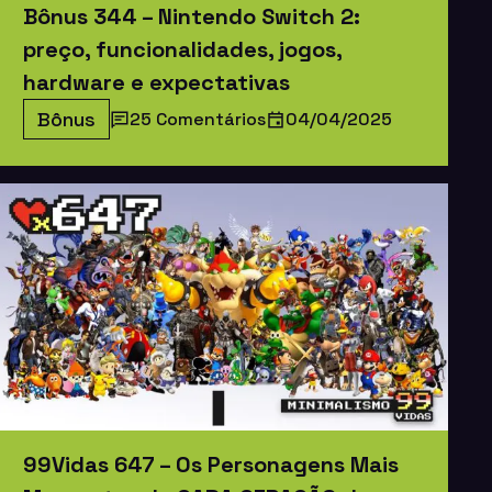
Bônus 344 – Nintendo Switch 2:
preço, funcionalidades, jogos,
hardware e expectativas
Bônus
25 Comentários
04/04/2025
99Vidas 647 – Os Personagens Mais