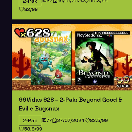
2-Pak
32
19/10/2024
90.3/99
82/99
99Vidas 628 – 2-Pak: Beyond Good &
Evil e Bugsnax
2-Pak
77
27/07/2024
82.5/99
58.8/99