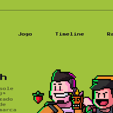
Pod
Jogo
Timeline
R
ch
sole
9ª
zado
de
marca