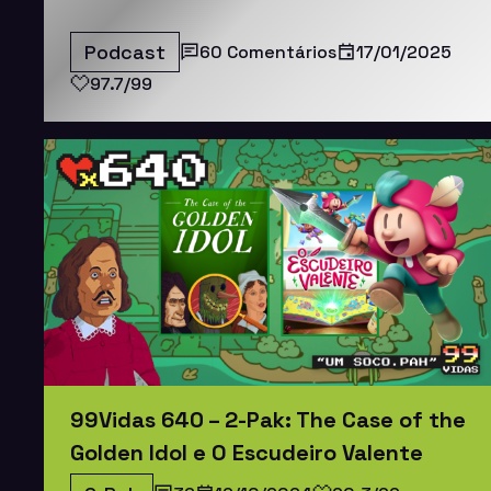
Podcast
60 Comentários
17/01/2025
97.7/99
99Vidas 640 – 2-Pak: The Case of the
Golden Idol e O Escudeiro Valente