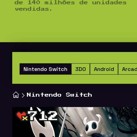
de 140 milhões de unidades
vendidas.
Nintendo Switch
3DO
Android
Arca
Nintendo Switch