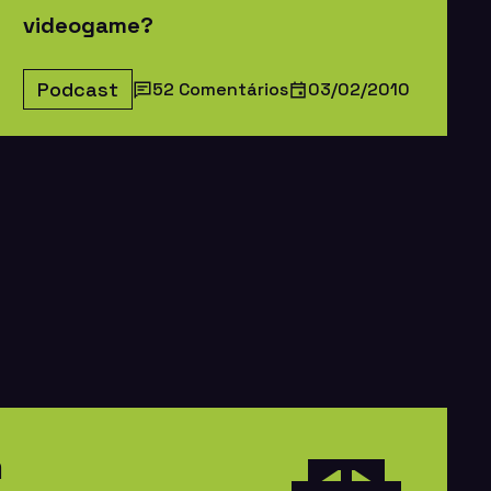
videogame?
Podcast
52 Comentários
03/02/2010
m