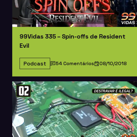
99Vidas 335 – Spin-offs de Resident
Evil
Podcast
54 Comentários
08/10/2018