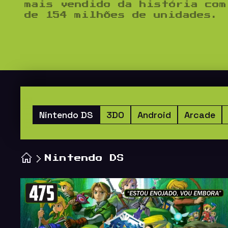
mais vendido da história com
de 154 milhões de unidades.
Nintendo DS
3DO
Android
Arcade
Nintendo DS