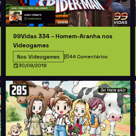
99Vidas 334 – Homem-Aranha nos
Videogames
Nos Videogames
44 Comentários
30/09/2018