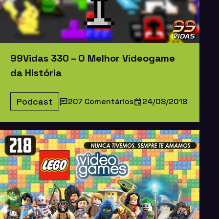
99Vidas 330 – O Melhor Videogame
da História
Podcast
207 Comentários
24/08/2018