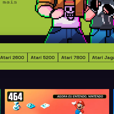
 mais
Atari 2600
Atari 5200
Atari 7800
Atari Jag