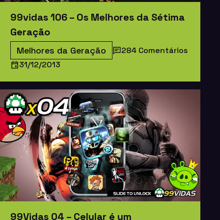
99vidas 106 – Os Melhores da Sétima
Geração
Melhores da Geração
284 Comentários
31/12/2013
99Vidas 04 – Celular é um