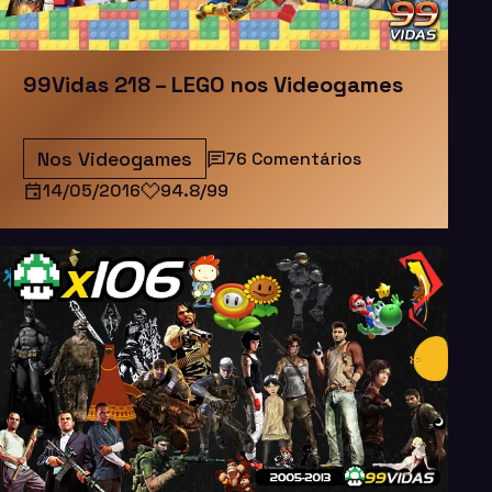
99Vidas 218 – LEGO nos Videogames
Nos Videogames
76 Comentários
14/05/2016
94.8/99