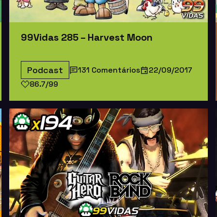
99Vidas 285 – Harvest Moon
Podcast
131 Comentários
22/09/2017
86.7/99