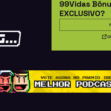
99Vidas Bôn
EXCLUSIVO?
O