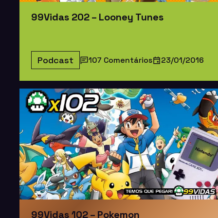
99Vidas 202 – Looney Tunes
Podcast
107 Comentários
23/01/2016
99Vidas 102 – Pokemon