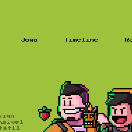
P
Jogo
Timeline
R
sign
nsível
tátil