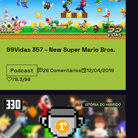
99Vidas 357 – New Super Mario Bros.
Podcast
26 Comentários
12/04/2019
78.3/99