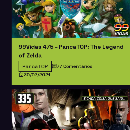
99Vidas 475 – PancaTOP: The Legend
of Zelda
PancaTOP
77 Comentários
30/07/2021