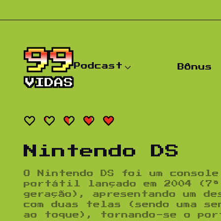
Pular para o conteúdo
Podcast
Bônus
Nintendo DS
O
Nintendo DS
foi um console
portátil lançado em 2004 (7ª
geração), apresentando um de
com duas telas (sendo uma se
ao toque), tornando-se o por