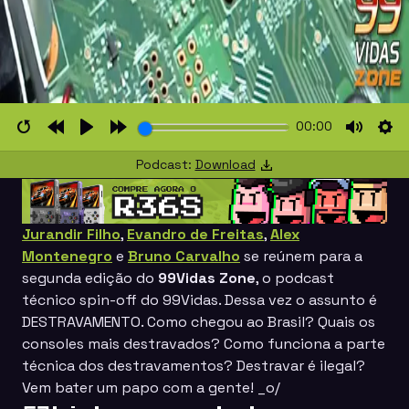
00:00
Restart
Rewind
Play
Forward
Mute
Set
Podcast:
Download
10s
10s
Jurandir Filho
,
Evandro de Freitas
,
Alex
Montenegro
e
Bruno Carvalho
se reúnem para a
segunda edição do
99Vidas Zone
, o podcast
técnico spin-off do
99Vidas
. Dessa vez o assunto é
DESTRAVAMENTO. Como chegou ao Brasil? Quais os
consoles mais destravados? Como funciona a parte
técnica dos destravamentos? Destravar é ilegal?
Vem bater um papo com a gente! _o/