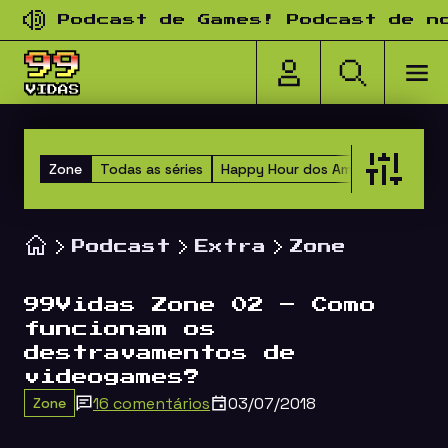
Pular para o conteúdo
Podcast de Games! Podcast de nosta
Zone
Todas as séries
Happy Hour dos Amigos
Versus
Podcast
Extra
Zone
99Vidas Zone 02 – Como
funcionam os
destravamentos de
videogames?
16 comentários
03/07/2018
Zone