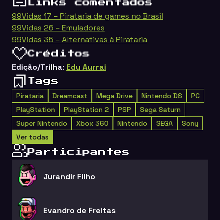
Links comentados
99Vidas 17 – Pirataria de games no Brasil
99Vidas 26 – Emuladores
99Vidas 35 – Alternativas à Pirataria
Créditos
Edição/Trilha
:
Edu Aurrai
Tags
Pirataria
Dreamcast
Mega Drive
Nintendo DS
PC
PlayStation
PlayStation 2
PSP
Sega Saturn
Super Nintendo
Xbox 360
Nintendo
SEGA
Sony
Ver todas
Participantes
Jurandir Filho
Evandro de Freitas