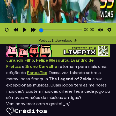
00:00
Restart
Rewind
Play
Forward
Mute
Set
Podcast:
Download
10s
10s
Jurandir Filho
,
Felipe Mesquita
,
Evandro de
Freitas
e
Bruno Carvalho
retornam para mais uma
edição do
PancaTop
. Dessa vez falando sobre a
maravilhosa franquia
The Legend of Zelda
e sua
excepcionais músicas. Quais jogos tem as melhores
músicas? Existem músicas diferentes a cada jogo ou
só novas versões de músicas antigas?
Vem conversar com a gente! _o/
Créditos