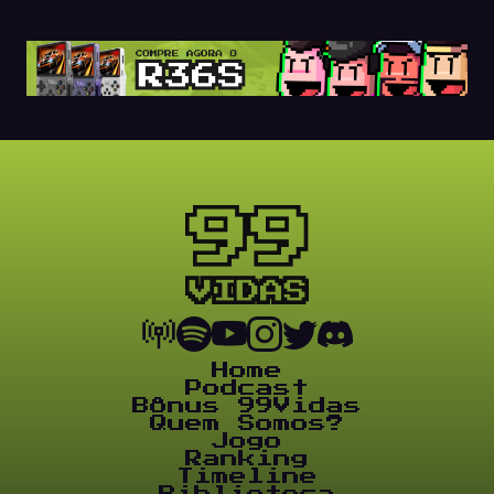
Home
Podcast
Bônus 99Vidas
Quem Somos?
Jogo
Ranking
Timeline
Biblioteca