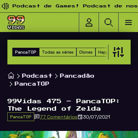
Pular para o conteúdo
Podcast de Games! Podcast de nostal
PancaTOP
Todas as séries
Clones
Happy Hour dos Am
Podcast
Pancadão
PancaTOP
99Vidas 475 – PancaTOP:
The Legend of Zelda
77 Comentários
30/07/2021
PancaTOP