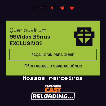
Quer ouvir um
99Vidas Bônus
EXCLUSIVO?
FAÇA LOGIN PARA OUVIR
OU ASSINE O 99VIDAS BÔNUS
Nossos parceiros