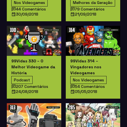
Nos Videogames
Melhores da Geração
44 Comentários
79 Comentários
30/09/2018
21/09/2018
99Vidas 330 – O
99Vidas 314 –
Melhor Videogame da
Vingadores nos
História
Videogames
Podcast
Nos Videogames
207 Comentários
54 Comentários
24/08/2018
05/05/2018