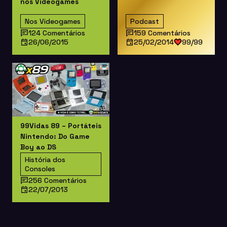
nos Videogames
Nos Videogames
Podcast
124 Comentários
159 Comentários
26/06/2015
25/02/2014
99/99
99Vidas 89 – Portáteis
Nintendo: Do Game
Boy ao DS
História dos
Consoles
256 Comentários
22/07/2013