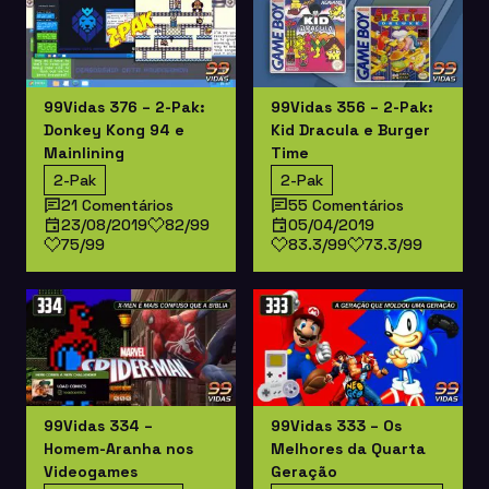
99Vidas 376 – 2-Pak:
99Vidas 356 – 2-Pak:
Donkey Kong 94 e
Kid Dracula e Burger
Mainlining
Time
2-Pak
2-Pak
21 Comentários
55 Comentários
23/08/2019
82/99
05/04/2019
75/99
83.3/99
73.3/99
99Vidas 334 –
99Vidas 333 – Os
Homem-Aranha nos
Melhores da Quarta
Videogames
Geração