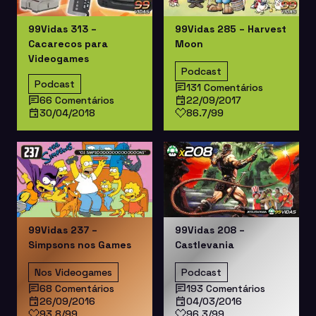
99Vidas 313 –
99Vidas 285 – Harvest
Cacarecos para
Moon
Videogames
Podcast
Podcast
131 Comentários
66 Comentários
22/09/2017
30/04/2018
86.7/99
99Vidas 237 –
99Vidas 208 –
Simpsons nos Games
Castlevania
Nos Videogames
Podcast
68 Comentários
193 Comentários
26/09/2016
04/03/2016
93.8/99
96.3/99