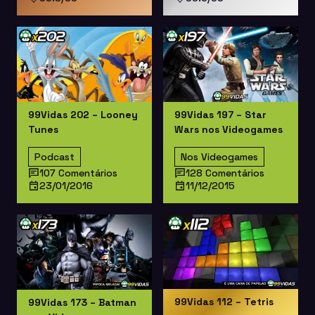
99Vidas 202 – Looney
99Vidas 197 – Star
Tunes
Wars nos Videogames
Podcast
Nos Videogames
107 Comentários
128 Comentários
23/01/2016
11/12/2015
99Vidas 112 – Tetris
99Vidas 173 – Batman