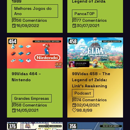
1989
Legend of Zelda
Melhores Jogos do
Ano
PancaTOP
56 Comentários
77 Comentários
16/09/2022
30/07/2021
99Vidas 464 –
99Vidas 458 – The
Nintendo
Legend of Zelda:
Link’s Awakening
Podcast
Grandes Empresas
74 Comentários
58 Comentários
02/04/2021
14/05/2021
98.8/99