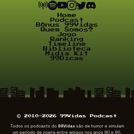
Home
Podcast
Bônus 99Vidas
Quem Somos?
Jogo
Ranking
Timeline
Biblioteca
Mídia Kit
99Dicas
© 2010-2026 99Vidas Podcast
Todos os podcasts do
99Vidas
são de humor e simulam
um período de zoeira entre amigos nos anos 80 e 90.