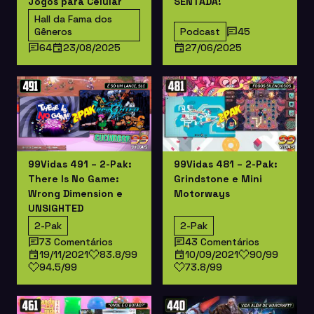
Jogos para Celular
SENTADA!
Hall da Fama dos
Gêneros
Podcast
45
64
23/08/2025
27/06/2025
99Vidas 491 – 2-Pak:
99Vidas 481 – 2-Pak:
There Is No Game:
Grindstone e Mini
Wrong Dimension e
Motorways
UNSIGHTED
2-Pak
2-Pak
73 Comentários
43 Comentários
19/11/2021
83.8/99
10/09/2021
90/99
94.5/99
73.8/99