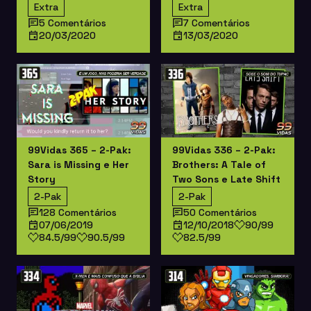
Extra
Extra
5 Comentários
7 Comentários
20/03/2020
13/03/2020
99Vidas 365 – 2-Pak:
99Vidas 336 – 2-Pak:
Sara is Missing e Her
Brothers: A Tale of
Story
Two Sons e Late Shift
2-Pak
2-Pak
128 Comentários
50 Comentários
07/06/2019
12/10/2018
90/99
84.5/99
90.5/99
82.5/99