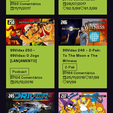
93 Comentários
28/07/2017
11/11/2017
92.5/99
91.3/99
99Vidas 250 –
99Vidas 246 – 2-Pak:
99Vidas: O Jogo
To The Moon e The
[LANÇAMENTO]
Witness
2-Pak
Podcast
184 Comentários
124 Comentários
25/11/2016
97/99
25/12/2016
91/99