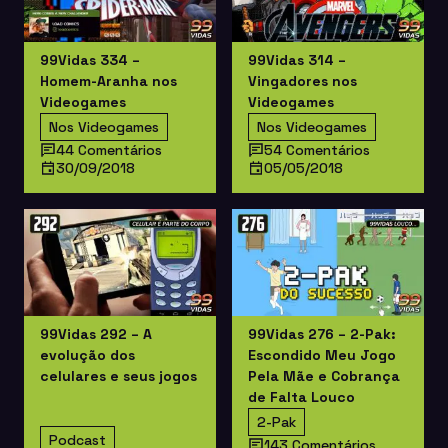
99Vidas 334 –
99Vidas 314 –
Homem-Aranha nos
Vingadores nos
Videogames
Videogames
Nos Videogames
Nos Videogames
44 Comentários
54 Comentários
30/09/2018
05/05/2018
99Vidas 292 – A
99Vidas 276 – 2-Pak:
evolução dos
Escondido Meu Jogo
celulares e seus jogos
Pela Mãe e Cobrança
de Falta Louco
2-Pak
Podcast
143 Comentários