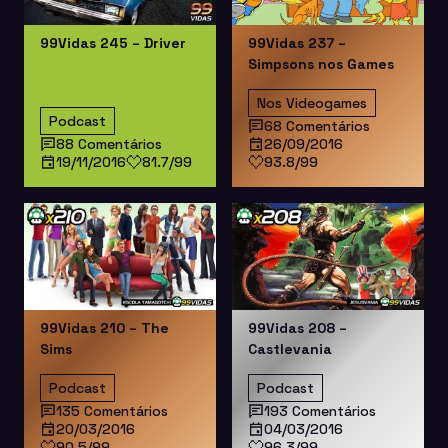
99Vidas 245 – Driver
99Vidas 237 –
Simpsons nos Games
Nos Videogames
Podcast
68 Comentários
88 Comentários
26/09/2016
19/11/2016
81.7/99
93.8/99
99Vidas 210 – The
99Vidas 208 –
Sims
Castlevania
Podcast
Podcast
135 Comentários
193 Comentários
20/03/2016
04/03/2016
90.5/99
96.3/99