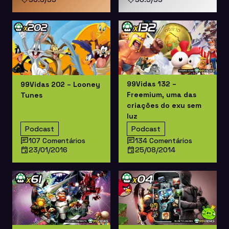
99Vidas 132 –
99Vidas 202 – Looney
Freemium, uma das
Tunes
criações do exu sem
luz
Podcast
Podcast
107 Comentários
134 Comentários
23/01/2016
25/08/2014