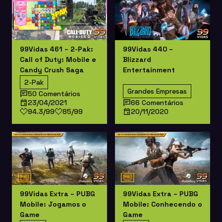
99Vidas 461 – 2-Pak:
99Vidas 440 –
Call of Duty: Mobile e
Blizzard
Candy Crush Saga
Entertainment
2-Pak
Grandes Empresas
50 Comentários
23/04/2021
66 Comentários
94.3/99
85/99
20/11/2020
99Vidas Extra – PUBG
99Vidas Extra – PUBG
Mobile: Jogamos o
Mobile: Conhecendo o
Game
Game