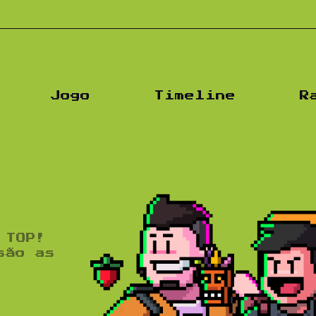
Podc
Jogo
Timeline
R
 TOP!
são as