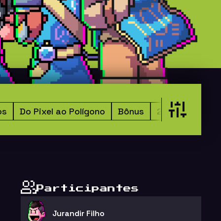
os
Do Pixel ao Polígono
Bônus
2-Pak
4x4
Participantes
Jurandir Filho