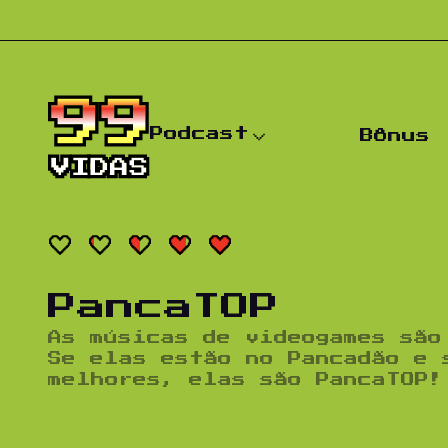
Pular para o conteúdo
Podcast
Bônus
PancaTOP
As músicas de videogames são
Se elas estão no Pancadão e 
melhores, elas são PancaTOP!