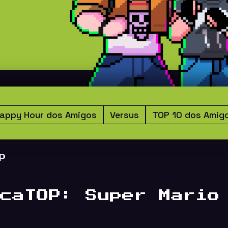
appy Hour dos Amigos
Versus
TOP 10 dos Amig
P
caTOP: Super Mario