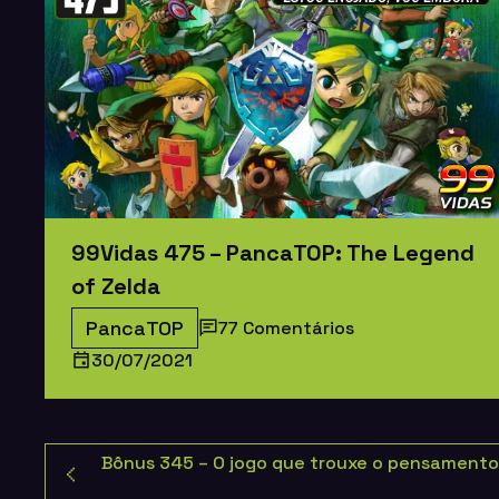
99Vidas 475 – PancaTOP: The Legend
of Zelda
PancaTOP
77 Comentários
30/07/2021
Bônus 345 – O jogo que trouxe o pensamento