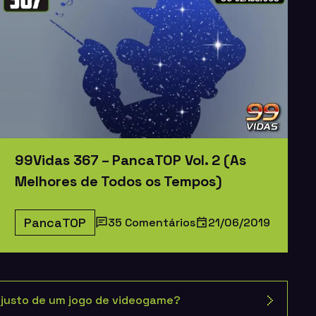
99Vidas 367 – PancaTOP Vol. 2 (As
Melhores de Todos os Tempos)
PancaTOP
35 Comentários
21/06/2019
 justo de um jogo de videogame?