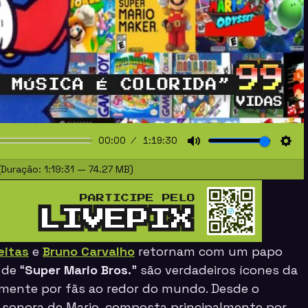
00:00
1:19:30
Mute
Sett
Duração: 1:19:31 — 74.27 MB)
eitas
e
Bruno Carvalho
retornam com um papo
 de “
Super Mario Bros.
” são verdadeiros ícones da
mente por fãs ao redor do mundo. Desde o
a sonora de Mario, composta principalmente por