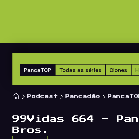
PancaTOP
Todas as séries
Clones
H
Podcast
Pancadão
PancaTO
99Vidas 664 – Pan
Bros.