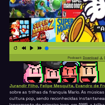
Restart
Rewind
Play
Forward
Podcast:
Download
(
10s
10s
Jurandir Filho
,
Felipe Mesquita
,
Evandro de Fr
sobre as trilhas da franquia Mario. As músicas
cultura pop, sendo reconhecidas instantanea
lançamento do primeiro jogo, em 1985, a trilh