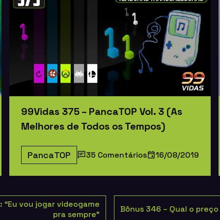
99Vidas 375 – PancaTOP Vol. 3 (As
Melhores de Todos os Tempos)
PancaTOP
35 Comentários
16/08/2019
: “Eu vou jogar videogame
Bônus 346 – Qual o preço
pra sempre”