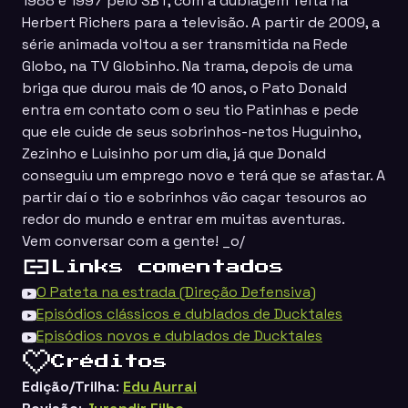
1988 e 1997 pelo SBT, com a dublagem feita na
Herbert Richers para a televisão. A partir de 2009, a
série animada voltou a ser transmitida na Rede
Globo, na TV Globinho. Na trama, depois de uma
briga que durou mais de 10 anos, o Pato Donald
entra em contato com o seu tio Patinhas e pede
que ele cuide de seus sobrinhos-netos Huguinho,
Zezinho e Luisinho por um dia, já que Donald
conseguiu um emprego novo e terá que se afastar. A
partir daí o tio e sobrinhos vão caçar tesouros ao
redor do mundo e entrar em muitas aventuras.
Vem conversar com a gente! _o/
Links comentados
O Pateta na estrada (Direção Defensiva)
Episódios clássicos e dublados de Ducktales
Episódios novos e dublados de Ducktales
Créditos
Edição/Trilha
:
Edu Aurrai