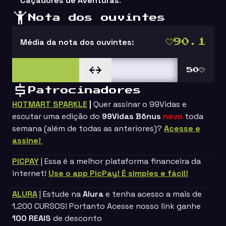
Caçadores de Aventuras
:
Nota dos ouvintes
Média da nota dos ouvintes:
90.1
50
Patrocinadores
HOTMART SPARKLE
|
Quer assinar o
99Vidas
e
escutar uma edição do
99Vidas Bônus
novo
toda
semana (além de todas as anteriores)?
Acesse e
assine!
PICPAY
| Essa é a melhor plataforma financeira da
internet!
Use o app PicPay! É simples e fácil!
ALURA
| Estude na
Alura
e tenha acesso a mais de
1.200 CURSOS! Portanto Acesse nosso link ganhe
100 REAIS
de desconto