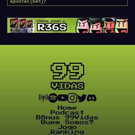
apostas (bet)?
Home
Podcast
Bônus 99Vidas
Quem Somos?
Jogo
Ranking