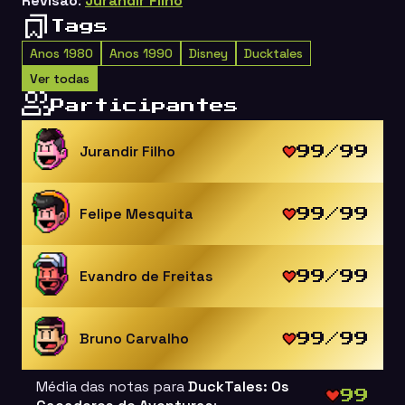
Revisão
:
Jurandir Filho
Tags
Anos 1980
Anos 1990
Disney
Ducktales
Ver todas
Participantes
Jurandir Filho
99/99
Felipe Mesquita
99/99
Evandro de Freitas
99/99
Bruno Carvalho
99/99
Média das notas para
DuckTales: Os
99