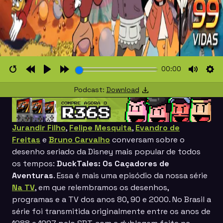
00:00
Restart
Rewind
Play
Forward
Mute
Set
Podcast:
Download
10s
10s
Jurandir Filho
,
Felipe Mesquita
,
Evandro de
Freitas
e
Bruno Carvalho
conversam sobre o
desenho seriado da
Disney
mais popular de todos
os tempos:
DuckTales: Os Caçadores de
Aventuras
. Essa é mais uma episódio da nossa série
Na TV
, em que relembramos os desenhos,
programas e a TV dos anos 80, 90 e 2000. No Brasil a
série foi transmitida originalmente entre os anos de