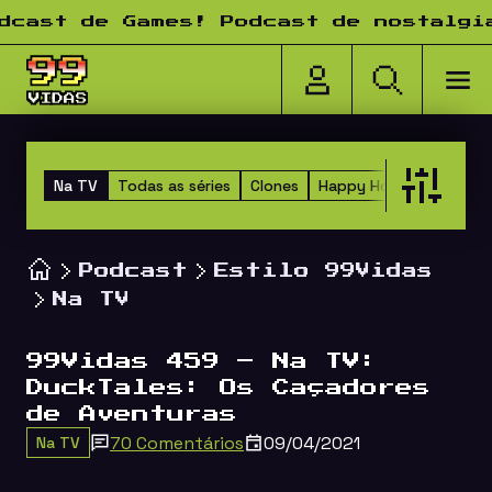
Pular para o conteúdo
t de Games! Podcast de nostalgia! T
Na TV
Todas as séries
Clones
Happy Hour dos Amigo
Podcast
Estilo 99Vidas
Na TV
99Vidas 459 – Na TV:
DuckTales: Os Caçadores
de Aventuras
70 Comentários
09/04/2021
Na TV