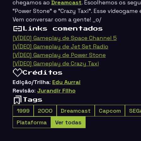
chegamos ao
Dreamcast
. Escolhemos os segui
“Power Stone” e “Crazy Taxi”.
Esse videogame é
Vem conversar com a gente! _o/
Links comentados
[VÍDEO] Gameplay de Space Channel 5
[VÍDEO] Gameplay de Jet Set Radio
[VÍDEO] Gameplay de Power Stone
[VÍDEO] Gameplay de Crazy Taxi
Créditos
Edição/Trilha
:
Edu Aurrai
Revisão
:
Jurandir Filho
Tags
1999
2000
Dreamcast
Capcom
SEG
Plataforma
Ver todas