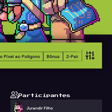
o Pixel ao Polígono
Bônus
2-Pak
Estilo 99Vid
Participantes
Jurandir Filho