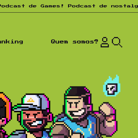
e Games! Podcast de nostalgia! Toda
anking
Quem somos?