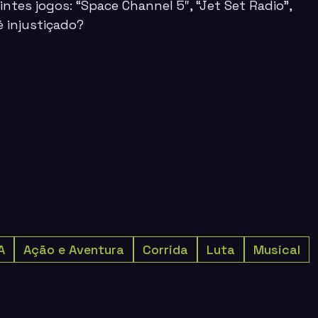
ntes jogos: “
Space Channel 5″, “Jet Set Radio”,
 injustiçado?
A
Ação e Aventura
Corrida
Luta
Musical