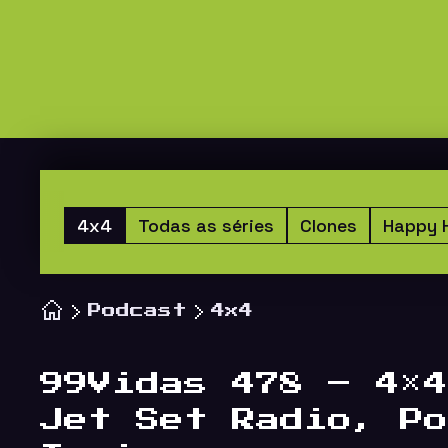
4x4
Todas as séries
Clones
Happy 
Podcast
4x4
99Vidas 478 – 4×4
Jet Set Radio, Po