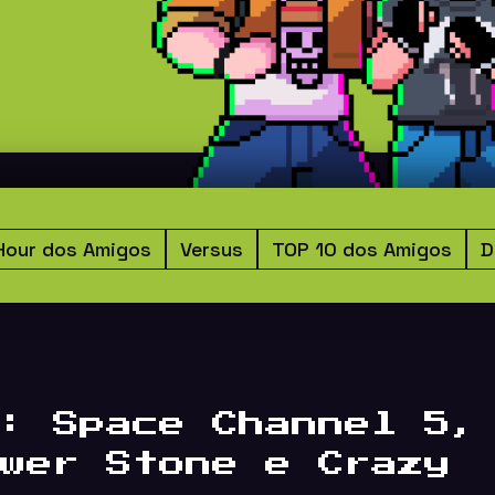
Hour dos Amigos
Versus
TOP 10 dos Amigos
D
: Space Channel 5,
wer Stone e Crazy