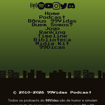
Home
Podcast
Bônus 99Vidas
Quem Somos?
Jogo
Ranking
Timeline
Biblioteca
Mídia Kit
99Dicas
© 2010-2026 99Vidas Podcast
Todos os podcasts do
99Vidas
são de humor e simulam