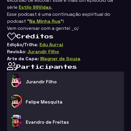
excursão de escola? Esse é mais um episódio da
série
Estilo 99Vidas
.
Esse podcast é uma continuação espiritual do
podcast “
Na Minha Rua
“!
Vem conversar com a gente! _o/
Créditos
Edição/Trilha
:
Edu Aurrai
Revisão
:
Jurandir Filho
Arte da Capa:
Wagner de Souza
Participantes
Jurandir Filho
Felipe Mesquita
Evandro de Freitas