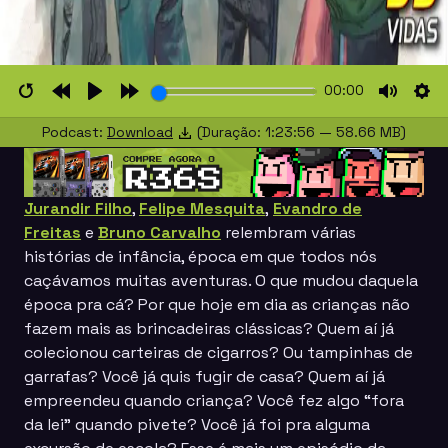
00:00
Restart
Rewind
Play
Forward
Mute
Set
Podcast:
Download
(Duração: 1:23:56 — 58.66 MB)
10s
10s
Jurandir Filho
,
Felipe Mesquita
,
Evandro de
Freitas
e
Bruno Carvalho
relembram várias
histórias de infância, época em que todos nós
caçávamos muitas aventuras. O que mudou daquela
época pra cá? Por que hoje em dia as crianças não
fazem mais as brincadeiras clássicas? Quem aí já
colecionou carteiras de cigarros? Ou tampinhas de
garrafas? Você já quis fugir de casa? Quem aí já
empreendeu quando criança? Você fez algo “fora
da lei” quando pivete? Você já foi pra alguma