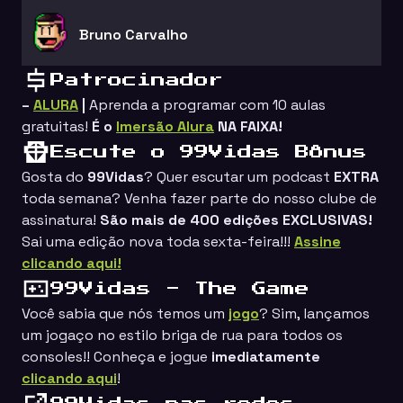
Bruno Carvalho
Patrocinador
–
ALURA
|
Aprenda a programar com 10 aulas
gratuitas!
É o
Imersão Alura
NA FAIXA!
Escute o 99Vidas Bônus
Gosta do
99Vidas
? Quer escutar um podcast
EXTRA
toda semana? Venha fazer parte do nosso clube de
assinatura!
São mais de 400 edições EXCLUSIVAS!
Sai uma edição nova toda sexta-feira!!!
Assine
clicando aqui!
99Vidas - The Game
Você sabia que nós temos um
jogo
? Sim, lançamos
um jogaço no estilo
briga de rua
para todos os
consoles!! Conheça e jogue
imediatamente
clicando aqui
!