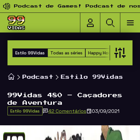
Pular para o conteúdo
Podcast de Games! Podcast de nostal
Estilo 99Vidas
Todas as séries
Happy Hour dos Amigos
Podcast
Estilo 99Vidas
99Vidas 480 – Caçadores
de Aventura
42 Comentários
03/09/2021
Estilo 99Vidas