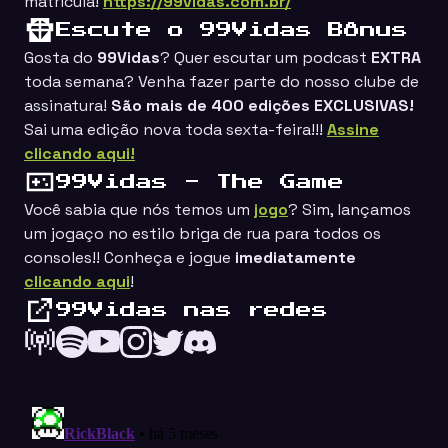
matrícula!
https://99vidas.com.br/
Escute o 99Vidas Bônus
Gosta do
99Vidas
? Quer escutar um podcast
EXTRA
toda semana? Venha fazer parte do nosso clube de
assinatura!
São mais de 400 edições EXCLUSIVAS!
Sai uma edição nova toda sexta-feira!!!
Assine
clicando aqui!
99Vidas - The Game
Você sabia que nós temos um
jogo
? Sim, lançamos
um jogaço no estilo
briga de rua
para todos os
consoles!! Conheça e jogue
imediatamente
clicando aqui
!
99Vidas nas redes