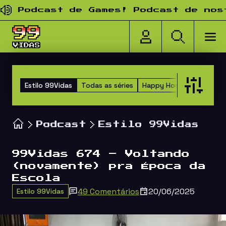
Pular para o conteúdo
odcast de Games! Podcast de nostalg
Estilo 99Vidas
Todas as séries
Happy Hour dos Amigos
Podcast
Estilo 99Vidas
99Vidas 674 – Voltando
(novamente) pra Época da
Escola
49 Comentários
20/06/2025
Estilo 99Vidas