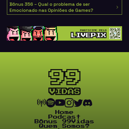
Bônus 356 – Qual o problema de ser
Emocionado nas Opiniões de Games?
Home
Podcast
Bônus 99Vidas
Quem Somos?