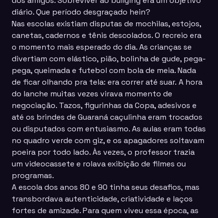
dos amigos. Sobreviver ao bullying era um objetivo
diário. Que período desgraçado hein?
Nas escolas existiam disputas de mochilas, estojos,
canetas, cadernos e tênis descolados. O recreio era
o momento mais esperado do dia. As crianças se
divertiam com elástico, pião, bolinha de gude, pega-
pega, queimada e futebol com bola de meia. Nada
de ficar olhando pra tela: era correr até suar. A hora
do lanche muitas vezes virava momento de
negociação. Tazos, figurinhas da Copa, adesivos e
até os brindes de Guaraná caçulinha eram trocados
ou disputados com entusiasmo. As aulas eram todas
no quadro verde com giz, e os apagadores soltavam
poeira por todo lado. Às vezes, o professor trazia
um videocassete e rolava exibição de filmes ou
programas.
A escola dos anos 80 e 90 tinha seus desafios, mas
transbordava autenticidade, criatividade e laços
fortes de amizade. Para quem viveu essa época, as