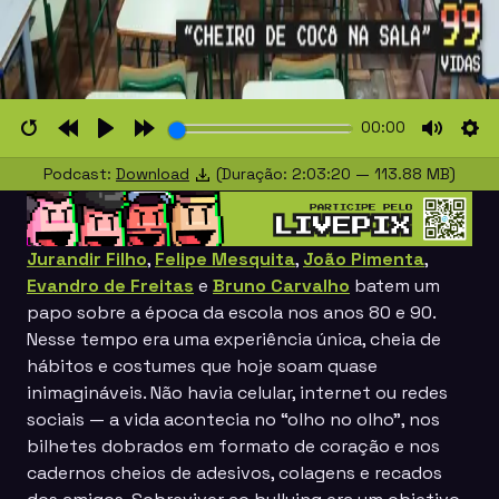
00:00
Restart
Rewind
Play
Forward
Mute
Set
Podcast:
Download
(Duração: 2:03:20 — 113.88 MB)
10s
10s
Jurandir Filho
,
Felipe Mesquita
,
João Pimenta
,
Evandro de Freitas
e
Bruno Carvalho
batem um
papo sobre a época da escola nos anos 80 e 90.
Nesse tempo era uma experiência única, cheia de
hábitos e costumes que hoje soam quase
inimagináveis. Não havia celular, internet ou redes
sociais — a vida acontecia no “olho no olho”, nos
bilhetes dobrados em formato de coração e nos
cadernos cheios de adesivos, colagens e recados