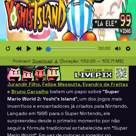
00:00
Restart
Rewind
Play
Forward
Mute
Set
Podcast:
Download
(Duração: 1:52:20 — 103.71 MB)
10s
10s
Jurandir Filho
,
Felipe Mesquita
,
Evandro de Freitas
e
Bruno Carvalho
batem um papo sobre “
Super
Mario World 2: Yoshi’s Island
“, um dos jogos mais
inventivos e encantadores já criados pela Nintendo.
Lançado em 1995 para o Super Nintendo, ele
surpreendeu desde o primeiro momento por não
seguir a fórmula tradicional estabelecida em “
Super
Mario World”
. Em vez de colocar o jogador no