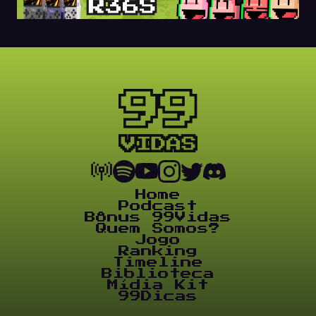
Home
Podcast
Bônus 99Vidas
Quem Somos?
Jogo
Ranking
Timeline
Biblioteca
Mídia Kit
99Dicas