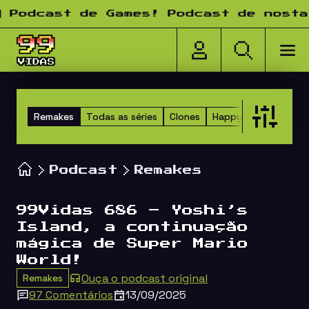
Pular para o conteúdo
cast de Games! Podcast de nostalgia
Remakes
Todas as séries
Clones
Happy Hour dos Ami
Podcast
Remakes
99Vidas 686 – Yoshi’s
Island, a continuação
mágica de Super Mario
World!
Ouça o podcast original
Remakes
97 Comentários
13/09/2025