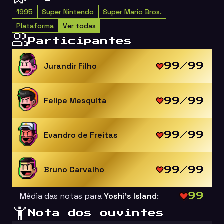
1995
Super Nintendo
Super Mario Bros.
Plataforma
Ver todas
Participantes
Jurandir Filho
99/99
Felipe Mesquita
99/99
Evandro de Freitas
99/99
Bruno Carvalho
99/99
Média das notas para
Yoshi's Island
:
99
Nota dos ouvintes