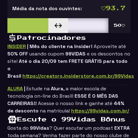
Média da nota dos ouvintes:
93.7
50
Patrocinadores
INSIDER
| Mês do cliente na Insider!
Aproveite até
50% OFF
usando cupom
99VIDAS
e os descontos no
site!
Até o dia 20/09 tem FRETE GRÁTIS para todo
o
Brasil
https://creators.insiderstore.com.br/99Vidas
ALURA
|
Estude na
Alura
, a maior escola de
tecnologia on-line do Brasil!
ESSE É O MÊS DAS
CARREIRAS!!
Acesse o nosso link e ganhe até
44%
de desconto
na matrícula!
https://99vidas.com.br/
Escute o 99Vidas Bônus
Gosta do
99Vidas
? Quer escutar um podcast
EXTRA
toda semana? Venha fazer parte do nosso clube de