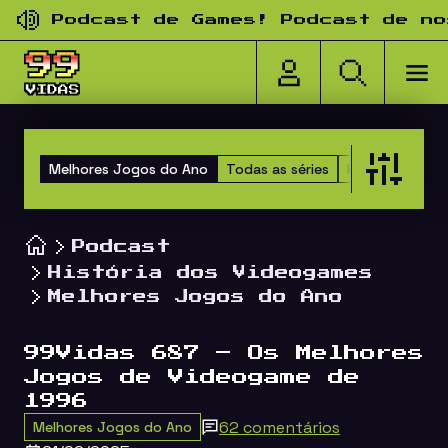
Pular para o conteúdo
Podcast de Games! Podcast de nosta
Melhores Jogos do Ano
Todas as séries
Happy Hour do
Podcast
História dos Videogames
Melhores Jogos do Ano
99Vidas 687 – Os Melhores
Jogos de Videogame de
1996
62 comentários
Melhores Jogos do Ano