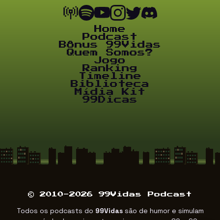
Home
Podcast
Bônus 99Vidas
Quem Somos?
Jogo
Ranking
Timeline
Biblioteca
Mídia Kit
99Dicas
© 2010-2026 99Vidas Podcast
Todos os podcasts do
99Vidas
são de humor e simulam