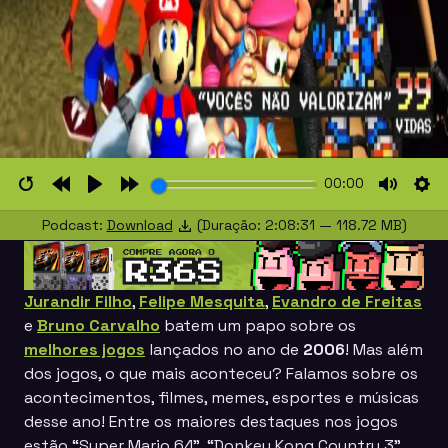
00:00
Restart
Rewind
Play
Forward
Mute
Set
Podcast:
Download
(Duração: 2:08:31 — 118.72 MB)
10s
10s
Jurandir Filho
,
Felipe Mesquita
,
Evandro de Freitas
e
Bruno Carvalho
batem um papo sobre os
melhores jogos
lançados no ano de
2006
! Mas além
dos jogos, o que mais aconteceu? Falamos sobre os
acontecimentos, filmes, memes, esportes e músicas
desse ano! Entre os maiores destaques nos jogos
estão
“Super Mario 64”, “Donkey Kong Country 3”,