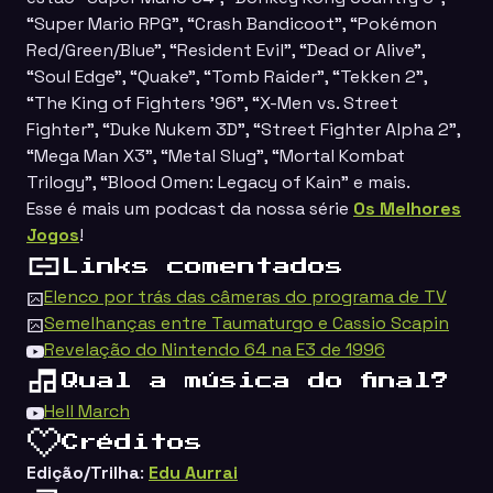
“Super Mario RPG”, “Crash Bandicoot”, “Pokémon
Red/Green/Blue”, “Resident Evil”, “Dead or Alive”,
“Soul Edge”, “Quake”, “Tomb Raider”, “Tekken 2”,
“The King of Fighters ’96”, “X-Men vs. Street
Fighter”, “Duke Nukem 3D”, “Street Fighter Alpha 2”,
“Mega Man X3”, “Metal Slug”, “Mortal Kombat
Trilogy”, “Blood Omen: Legacy of Kain”
e mais.
Esse é mais um podcast da nossa série
Os Melhores
Jogos
!
Links comentados
Elenco por trás das câmeras do programa de TV
Semelhanças entre Taumaturgo e Cassio Scapin
Revelação do Nintendo 64 na E3 de 1996
Qual a música do final?
Hell March
Créditos
Edição/Trilha
:
Edu Aurrai