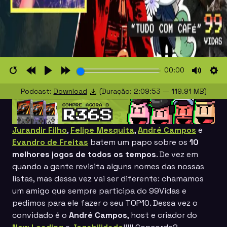
00:00
Restart
Rewind
Play
Forward
Mute
Set
Podcast:
Download
(Duração: 2:09:53 — 119.91 MB)
10s
10s
Jurandir Filho
,
Felipe Mesquita
,
André Campos
e
Evandro de Freitas
batem um papo sobre os
10
melhores jogos de todos os tempos
. De vez em
quando a gente revisita alguns nomes das nossas
listas, mas dessa vez vai ser diferente: chamamos
um amigo que sempre participa do 99Vidas e
pedimos para ele fazer o seu
TOP10
. Dessa vez o
convidado é o
André Campos
, host e criador do