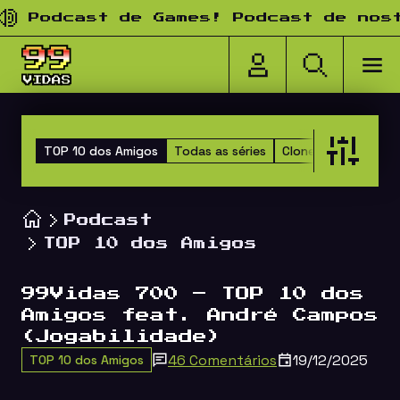
Pular para o conteúdo
odcast de Games! Podcast de nostalg
TOP 10 dos Amigos
Todas as séries
Clones
Happy Hou
Podcast
TOP 10 dos Amigos
99Vidas 700 – TOP 10 dos
Amigos feat. André Campos
(Jogabilidade)
46 Comentários
19/12/2025
TOP 10 dos Amigos