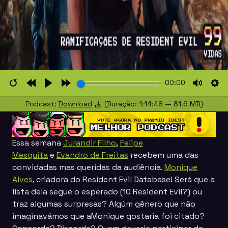
00:00
Restart
Rewind
Play
Forward
Mute
Set
Podcast:
Download
(Duração: 1:14:48 — 81.6 MB)
10s
10s
Essa semana
Jurandir Filho⁠
,
⁠Felipe
Mesquita⁠
e
⁠Evandro de Freitas⁠
recebem uma das
convidadas mas queridas da audiência.
Monique
Alves
, criadora do Resident Evil Database! Será que a
lista dela segue o esperado (10 Resident Evil?) ou
traz algumas surpresas? Algúm gênero que não
imaginavámos que aMonique gostaria foi citado?