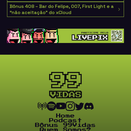
Bônus 408 – Bar do Felipe, 007, First Light e a
“não aceitação” do xCloud
Home
Podcast
Bônus 99Vidas
Quem Somos?