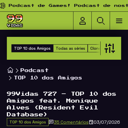
Pular para o conteúdo
odcast de Games! Podcast de nostalg
TOP 10 dos Amigos
Todas as séries
Clones
Happy Hou
Podcast
TOP 10 dos Amigos
99Vidas 727 – TOP 10 dos
Amigos feat. Monique
Alves (Resident Evil
Database)
35 Comentários
03/07/2026
TOP 10 dos Amigos