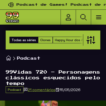
Pular para o conteúdo
Podcast de Games! Podcast de nost
Todas as séries
Clones
Happy Hour dos Amigos
Versu
Podcast
99Vidas 720 – Personagens
clássicos esquecidos pelo
tempo
21 comentários
15/05/2026
Podcast