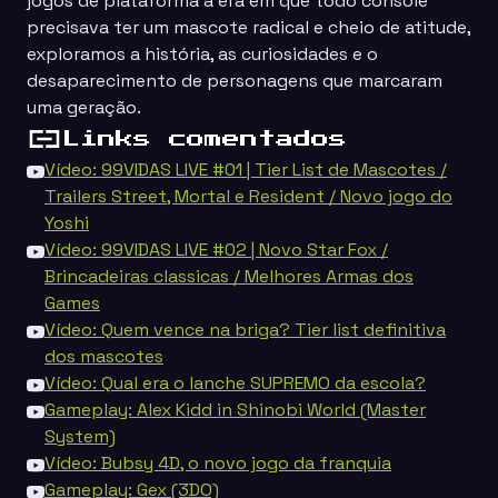
jogos de plataforma à era em que todo console
precisava ter um mascote radical e cheio de atitude,
exploramos a história, as curiosidades e o
desaparecimento de personagens que marcaram
uma geração.
Links comentados
Vídeo: 99VIDAS LIVE #01 | Tier List de Mascotes /
Trailers Street, Mortal e Resident / Novo jogo do
Yoshi
Vídeo: 99VIDAS LIVE #02 | Novo Star Fox /
Brincadeiras classicas / Melhores Armas dos
Games
Vídeo: Quem vence na briga? Tier list definitiva
dos mascotes
Vídeo: Qual era o lanche SUPREMO da escola?
Gameplay: Alex Kidd in Shinobi World (Master
System)
Vídeo: Bubsy 4D, o novo jogo da franquia
Gameplay: Gex (3DO)