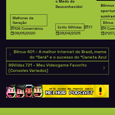
o Medo do
Bônnus 
Desconhecido!
oportu
sumira
Melhores da
Geração
Bônus
Estilo 99Vidas
77
106 Comentários
1 Com
08/05/2020
28/04/2025
21/07
Bônus 401 – A melhor internet do Brasil, meme
do “Será” e o sucesso do “Caneta Azul
99Vidas 721 – Meu Videogame Favorito
(Consoles Variados)