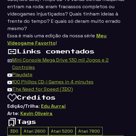
entram na roda: eram fracassos completos ou
videogames injustiçados? Quais tinham ideias à
frente do tempo? E quais só deram muito errado
mesmo?
Essa é mais uma edição da nossa série
Meu
Videogame Favorito
!
Links comentados
Mini Console Mega Drive 130 mil Jogos e 2
Controles
Playdate
100 Philips CD-i Games in 4 minutes
The Need for Speed (3DO)
Créditos
Edição/Trilha
:
Edu Aurrai
Arte
:
Kevin Oliveira
Tags
3DO
Atari 2600
Atari 5200
Atari 7800