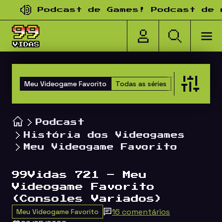
Pular para o conteúdo
Podcast de Games! Podcast de nost
Meu Videogame Favorito
Todas as séries
Clones
Happ
Podcast
História dos Videogames
Meu Videogame Favorito
99Vidas 721 – Meu
Videogame Favorito
(Consoles Variados)
16 comentários
Meu Videogame Favorito