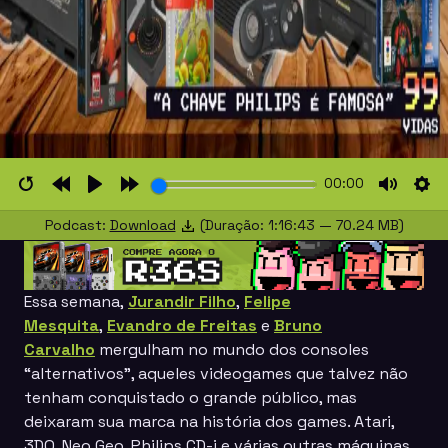
00:00
Restart
Rewind
Play
Forward
Mute
Set
Podcast:
Download
(Duração: 1:16:43 — 70.24 MB)
10s
10s
Essa semana,
Jurandir Filho
,
Felipe
Mesquita
,
Evandro de Freitas
e
Bruno
Carvalho
mergulham no mundo dos consoles
“alternativos”, aqueles videogames que talvez não
tenham conquistado o grande público, mas
deixaram sua marca na história dos games. Atari,
3DO, Neo Geo, Philips CD-i e várias outras máquinas