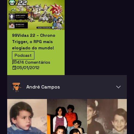
99Vidas 22 – Chrono
Trigger, o RPG mais
elogiado do mundo!
Podcast
474 Comentários
05/01/2012
André Campos