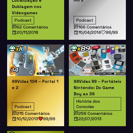
Hill 2
Localização e
Dublagem nos
Videogames
Podcast
Podcast
62 Comentários
166 Comentários
20/11/2018
15/04/2014
98/99
99Vidas 104 – Portal 1
99Vidas 89 – Portáteis
e 2
Nintendo: Do Game
Boy ao DS
História dos
Podcast
Consoles
215 Comentários
256 Comentários
10/12/2013
99/99
22/07/2013