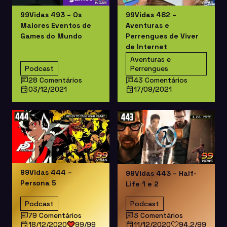
99Vidas 493 – Os
99Vidas 482 –
Maiores Eventos de
Aventuras e
Games do Mundo
Perrengues de Viver
de Internet
Aventuras e
Podcast
Perrengues
28 Comentários
43 Comentários
03/12/2021
17/09/2021
99Vidas 444 –
99Vidas 443 – Half-
Persona 5
Life 1 e 2
Podcast
Podcast
79 Comentários
3 Comentários
18/12/2020
99/99
11/12/2020
94.2/99