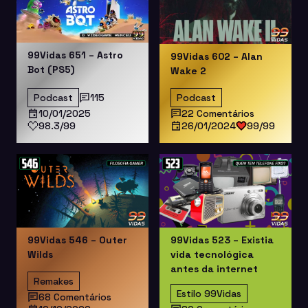
99Vidas 651 – Astro
99Vidas 602 – Alan
Bot (PS5)
Wake 2
Podcast
115
Podcast
10/01/2025
22 Comentários
98.3/99
26/01/2024
99/99
99Vidas 546 – Outer
99Vidas 523 – Existia
Wilds
vida tecnológica
antes da internet
Remakes
Estilo 99Vidas
68 Comentários