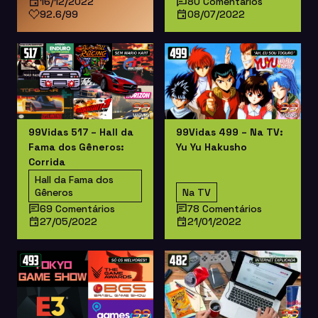
16/12/2022
80 Comentários
92.6/99
08/07/2022
99Vidas 517 – Hall da
99Vidas 499 – Na TV:
Fama dos Gêneros:
Yu Yu Hakusho
Corrida
Hall da Fama dos
Gêneros
Na TV
69 Comentários
78 Comentários
27/05/2022
21/01/2022