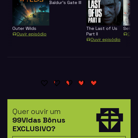
Baldur's Gate III
Outer Wilds
The Last of Us
Sekiro
Ouvir episódio
Part II
Ouvi
Ouvir episódio
Quer ouvir um
99Vidas Bônus
EXCLUSIVO?