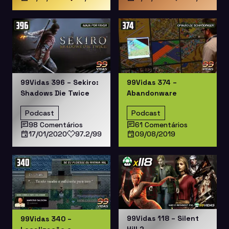
99Vidas 396 – Sekiro:
99Vidas 374 –
Shadows Die Twice
Abandonware
Podcast
Podcast
98 Comentários
61 Comentários
17/01/2020
97.2/99
09/08/2019
99Vidas 118 – Silent
99Vidas 340 –