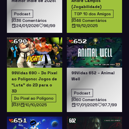
melhor indie de 2025!
André Campos
(Jogabilidade)
Podcast
TOP 10 dos Amigos
36 Comentários
46 Comentários
24/01/2026
96/99
19/12/2025
99Vidas 690 – Do Pixel
99Vidas 652 – Animal
ao Polígono: Jogos de
Well
“Luta” do 2D para o
3D
Podcast
Do Pixel ao Polígono
60 Comentários
31
10/10/2025
17/01/2025
97.7/99