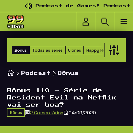
Pular para o conteúdo
Podcast de Games! Podcast d
Bônus
Todas as séries
Clones
Happy Hour dos Amigo
Podcast
Bônus
Bônus 110 – Série de
Resident Evil na Netflix
vai ser boa?
2 Comentários
04/09/2020
Bônus