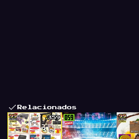
Relacionados