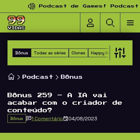
Pular para o conteúdo
Podcast de Games! Podcast d
Bônus
Todas as séries
Clones
Happy Hour dos Amigo
Podcast
Bônus
Bônus 259 – A IA vai
acabar com o criador de
conteúdo?
1 Comentário
04/08/2023
Bônus