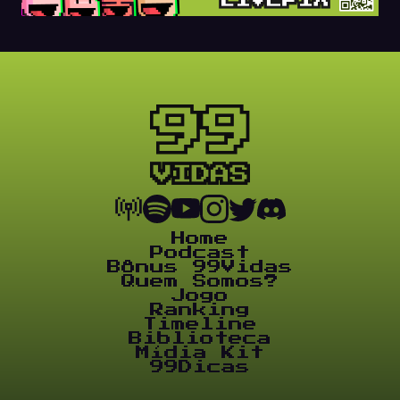
Home
Podcast
Bônus 99Vidas
Quem Somos?
Jogo
Ranking
Timeline
Biblioteca
Mídia Kit
99Dicas