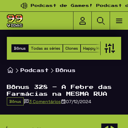
Pular para o conteúdo
Podcast de Games! Podcast de
Bônus
Todas as séries
Clones
Happy Hour dos Amigo
Podcast
Bônus
Bônus 328 – A Febre das
Farmácias na MESMA RUA
3 Comentários
07/12/2024
Bônus