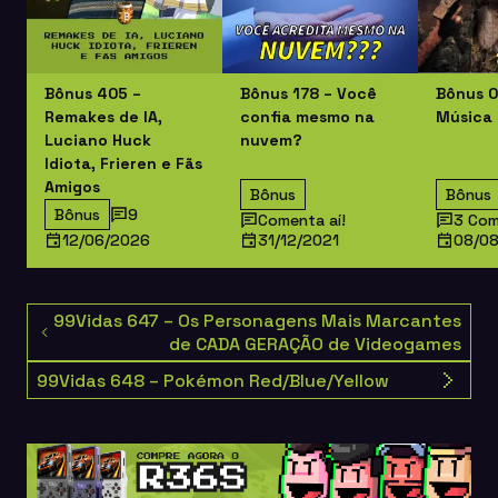
Bônus 405 –
Bônus 178 – Você
Bônus 
Remakes de IA,
confia mesmo na
Música
Luciano Huck
nuvem?
Idiota, Frieren e Fãs
Amigos
Bônus
Bônus
Bônus
9
Comenta aí!
3 Com
12/06/2026
31/12/2021
08/08
99Vidas 647 – Os Personagens Mais Marcantes
de CADA GERAÇÃO de Videogames
99Vidas 648 – Pokémon Red/Blue/Yellow