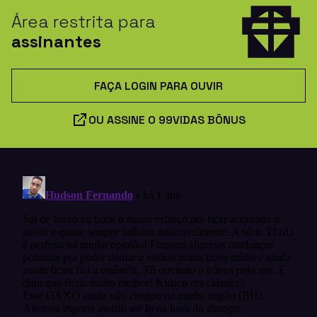
Área restrita para
assinantes
FAÇA LOGIN PARA OUVIR
OU ASSINE O 99VIDAS BÔNUS