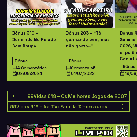
Bônus 310 –
Bônus 203 – “Tô
Bônus 4
Dormindo Nu Pelado
ganhando bem, mas
Summer
Sem Roupa
não gosto…”
2026, W
e polêm
God of 
Bônus
Bônus
Bônus
4 Comentários
Comenta aí!
02/08/2024
01/07/2022
19/06
99Vidas 618 – Os Melhores Jogos de 2007
99Vidas 619 – Na TV: Família Dinossauros