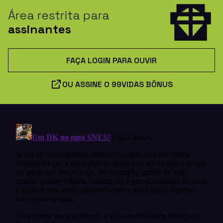
Área restrita para
assinantes
FAÇA LOGIN PARA OUVIR
OU ASSINE O 99VIDAS BÔNUS