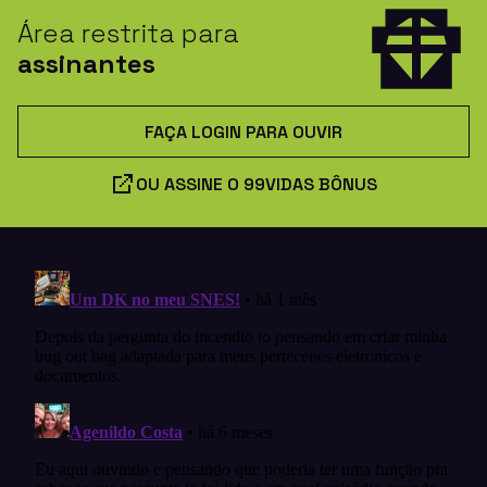
Área restrita para
assinantes
FAÇA LOGIN PARA OUVIR
OU ASSINE O 99VIDAS BÔNUS