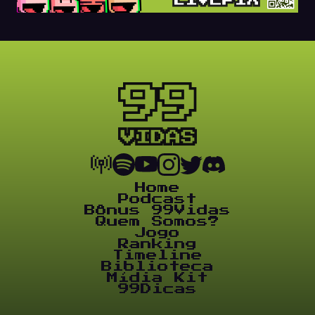
Home
Podcast
Bônus 99Vidas
Quem Somos?
Jogo
Ranking
Timeline
Biblioteca
Mídia Kit
99Dicas