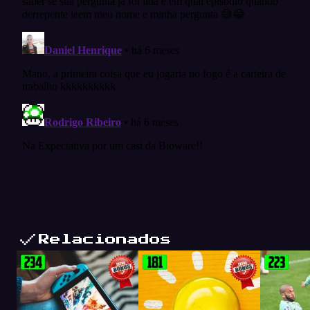
Relacionados