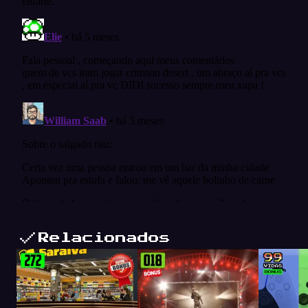
Relacionados