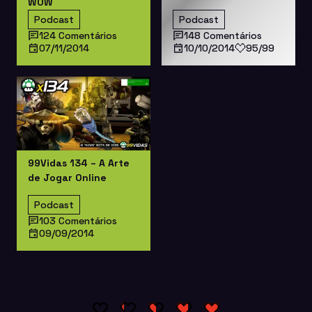
WOW
Podcast
Podcast
124 Comentários
148 Comentários
07/11/2014
10/10/2014
95/99
99Vidas 134 – A Arte
de Jogar Online
Podcast
103 Comentários
09/09/2014