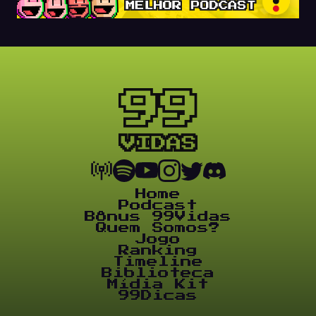
Home
Podcast
Bônus 99Vidas
Quem Somos?
Jogo
Ranking
Timeline
Biblioteca
Mídia Kit
99Dicas