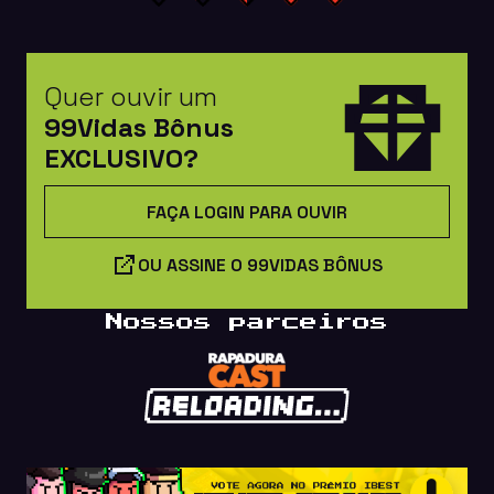
Quer ouvir um
99Vidas Bônus
EXCLUSIVO?
FAÇA LOGIN PARA OUVIR
OU ASSINE O 99VIDAS BÔNUS
Nossos parceiros