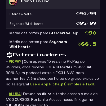
Bruno Carvalho
Stardew Valley
90/99
Sayonara Wild Hearts
95/99
Média das notas para
Stardew Valley
:
90
Média das notas para
Sayonara
88.5
Wild Hearts
:
Patrocinadores
–
PICPAY
| Com apenas 15 reais no PicPay do
99Vidas, você recebe TODA SEMANA um 99VIDAS
BÔNUS, um podcast extra e EXCLUSIVO para
assinantes Além disso participa do grupo exclusivo
no Telegram!
Use o app PicPay! É simples e fácil!
–
ALURA
| Estude na
Alura
e tenha acesso a mais de
1.100 CURSOS! Portanto Acesse nosso link ganhe
100 REAIS
de desconto