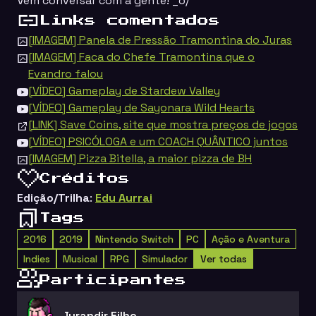
Vem conversar com a gente! _o/
Links comentados
[IMAGEM] Panela de Pressão Tramontina do Juras
[IMAGEM] Faca do Chefe Tramontina que o
Evandro falou
[VÍDEO] Gameplay de Stardew Valley
[VÍDEO] Gameplay de Sayonara Wild Hearts
[LINK] Save Coins, site que mostra preços de jogos
[VÍDEO] PSICÓLOGA e um COACH QUÂNTICO juntos
[IMAGEM] Pizza Bitella, a maior pizza de BH
Créditos
Edição/Trilha
:
Edu Aurrai
Tags
2016
2019
Nintendo Switch
PC
Ação e Aventura
Indies
Musical
RPG
Simulador
Ver todas
Participantes
Jurandir Filho