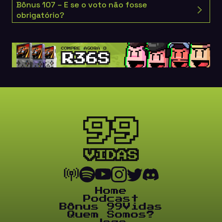
Bônus 107 – E se o voto não fosse
obrigatório?
Home
Podcast
Bônus 99Vidas
Quem Somos?