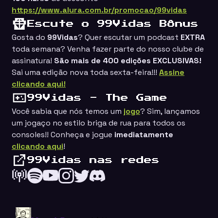
https://www.alura.com.br/promocao/99vidas
Escute o 99Vidas Bônus
Gosta do
99Vidas
? Quer escutar um podcast
EXTRA
toda semana? Venha fazer parte do nosso clube de
assinatura!
São mais de 400 edições EXCLUSIVAS!
Sai uma edição nova toda sexta-feira!!!
Assine
clicando aqui!
99Vidas - The Game
Você sabia que nós temos um
jogo
? Sim, lançamos
um jogaço no estilo
briga de rua
para todos os
consoles!! Conheça e jogue
imediatamente
clicando aqui
!
99Vidas nas redes