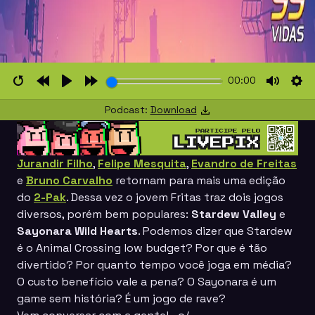
00:00
Restart
Rewind
Play
Forward
Mute
Set
Podcast:
Download
10s
10s
Jurandir Filho
,
Felipe Mesquita
,
Evandro de Freitas
e
Bruno Carvalho
retornam para mais uma edição
do
2-Pak
. Dessa vez o jovem Fritas traz dois jogos
diversos, porém bem populares:
Stardew Valley
e
Sayonara Wild Hearts
. Podemos dizer que Stardew
é o
Animal Crossing
low budget? Por que é tão
divertido? Por quanto tempo você joga em média?
O custo benefício vale a pena? O Sayonara é um
game sem história? É um jogo de rave?