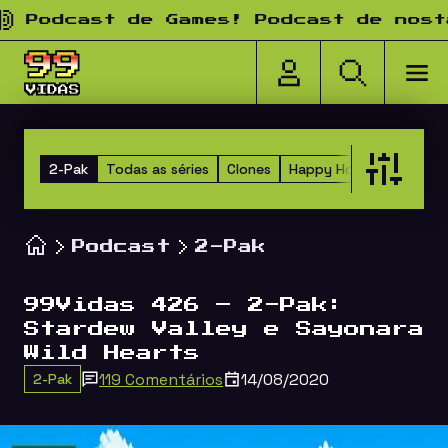
Pular para o conteúdo
odcast de Games! Podcast de nostalg
2-Pak
Todas as séries
Clones
Happy Hour dos Amigos
Podcast
2-Pak
99Vidas 426 – 2-Pak:
Stardew Valley e Sayonara
Wild Hearts
119 Comentários
14/08/2020
2-Pak