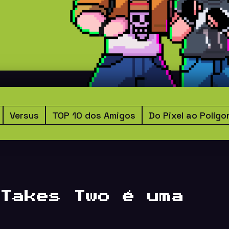
Versus
TOP 10 dos Amigos
Do Pixel ao Polígo
Takes Two é uma