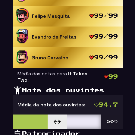
Felipe Mesquita
99/99
Evandro de Freitas
99/99
Bruno Carvalho
99/99
Média das notas para
It Takes
99
Two
:
Nota dos ouvintes
Média da nota dos ouvintes:
94.7
50
Patrocinador