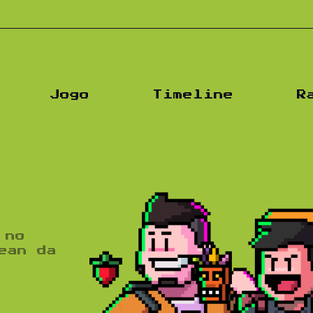
Podc
Jogo
Timeline
R
 no
ean da