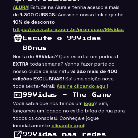
ALURA
| Estude na
Alura
e tenha acesso a mais
de
1.300 CURSOS!
Acesse o nosso link e ganhe
10%
de desconto
https://www.alura.com.br/promocao/99vidas
Escute o 99Vidas
Bônus
Gosta do
99Vidas
? Quer escutar um podcast
EXTRA
toda semana? Venha fazer parte do
ings
nosso clube de assinatura!
São mais de 400
edições EXCLUSIVAS!
Sai uma edição nova
toda sexta-feira!!!
Assine clicando aqui!
99Vidas - The Game
Você sabia que nós temos um
jogo
? Sim,
lançamos um jogaço no estilo
briga de rua
para
todos os consoles!! Conheça e jogue
imediatamente
clicando aqui
!
99Vidas nas redes