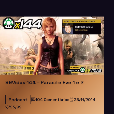
99Vidas 144 – Parasite Eve 1 e 2
Podcast
104 Comentários
28/11/2014
93/99