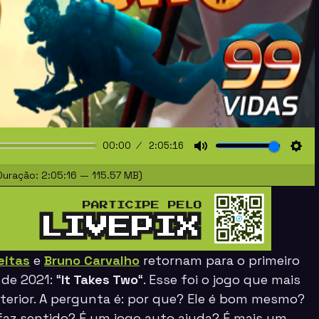
00:00
2:05:16
Mute
Sett
uração: 2:05:16 — 115.57 MB)
eitas
e
Bruno Carvalho
retornam para o primeiro
de 2021: “
It Takes Two
“. Esse foi o jogo que mais
erior. A pergunta é: por que? Ele é bom mesmo?
 faz sentido? É um jogo auto ajuda? É mais um