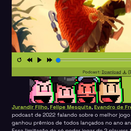
Restart
Rewind
Play
Forward
Podcast:
Download
(D
10s
10s
Jurandir Filho
,
Felipe Mesquita
,
Evandro de Fr
podcast
de 2022 falando sobre o melhor jogo 
ganhou prêmios de todos lançados no ano ant
Essa limitação de só poder jogar de 2 players