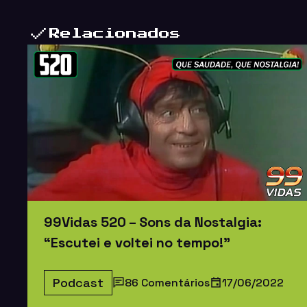
Relacionados
99Vidas 520 – Sons da Nostalgia:
“Escutei e voltei no tempo!”
Podcast
86 Comentários
17/06/2022