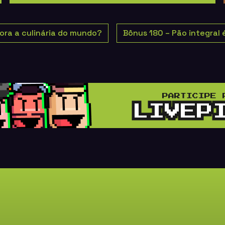
iora a culinária do mundo?
Bônus 180 – Pão integral 