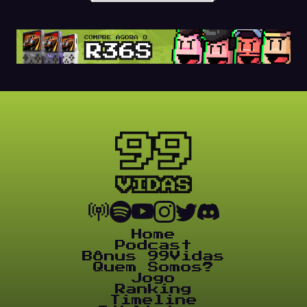
Home
Podcast
Bônus 99Vidas
Quem Somos?
Jogo
Ranking
Timeline