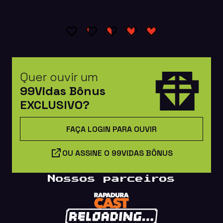
Quer ouvir um
99Vidas Bônus
EXCLUSIVO?
FAÇA LOGIN PARA OUVIR
OU ASSINE O 99VIDAS BÔNUS
Nossos parceiros