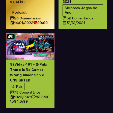
de arte!
2021
Melhores Jogos do
Podcast
Ano
23 Comentários
52 Comentários
14/01/2022
99/99
31/12/2021
99Vidas 491 – 2-Pak:
There Is No Game:
Wrong Dimension e
UNSIGHTED
2-Pak
73 Comentários
19/11/2021
83.8/99
94.5/99