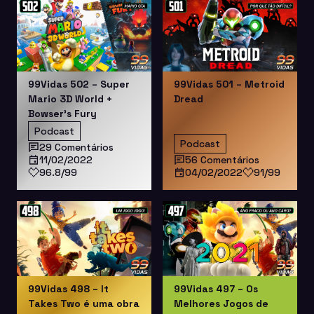
99Vidas 502 – Super
99Vidas 501 – Metroid
Mario 3D World +
Dread
Bowser’s Fury
Podcast
Podcast
29 Comentários
11/02/2022
56 Comentários
96.8/99
04/02/2022
91/99
99Vidas 498 – It
99Vidas 497 – Os
Takes Two é uma obra
Melhores Jogos de