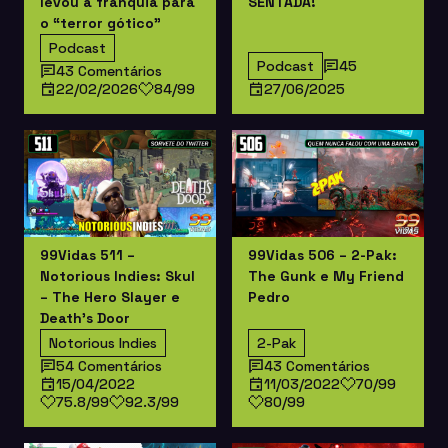
levou a franquia para
SENTADA!
o “terror gótico”
Podcast
Podcast
45
43 Comentários
22/02/2026
84/99
27/06/2025
99Vidas 511 –
99Vidas 506 – 2-Pak:
Notorious Indies: Skul
The Gunk e My Friend
– The Hero Slayer e
Pedro
Death’s Door
Notorious Indies
2-Pak
54 Comentários
43 Comentários
15/04/2022
11/03/2022
70/99
75.8/99
92.3/99
80/99