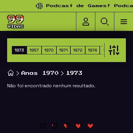
Pular para o conteúdo
Podcast de Games! Podcas
1973
1957
1970
1971
1972
1974
1975
1976
Anos 1970
1973
Não foi encontrado nenhum resultado.