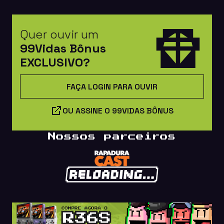
Quer ouvir um
99Vidas Bônus
EXCLUSIVO?
FAÇA LOGIN PARA OUVIR
OU ASSINE O 99VIDAS BÔNUS
Nossos parceiros