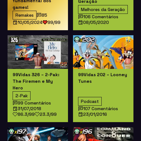
fundamental dos
Geração
games!
Melhores da Geração
Remakes
85
106 Comentários
10/05/2024
99/99
08/05/2020
99Vidas 326 – 2-Pak:
99Vidas 202 – Looney
The Firemen e My
Tunes
Hero
2-Pak
Podcast
99 Comentários
31/07/2018
107 Comentários
86.3/99
23.3/99
23/01/2016