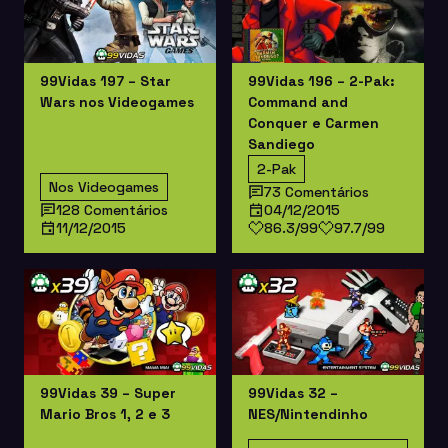
99Vidas 197 – Star
99Vidas 196 – 2-Pak:
Wars nos Videogames
Command and
Conquer e Carmen
Sandiego
2-Pak
Nos Videogames
73 Comentários
128 Comentários
04/12/2015
11/12/2015
86.3/99
97.7/99
99Vidas 39 – Super
99Vidas 32 –
Mario Bros 1, 2 e 3
NES/Nintendinho