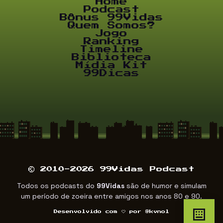
Home
Podcast
Bônus 99Vidas
Quem Somos?
Jogo
Ranking
Timeline
Biblioteca
Mídia Kit
99Dicas
© 2010-2026 99Vidas Podcast
Todos os podcasts do
99Vidas
são de humor e simulam
um período de zoeira entre amigos nos anos 80 e 90.
Desenvolvido com
por
@kvnol