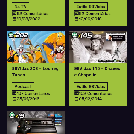
Na TV
Estilo 99Vidas
62 Comentários
82 Comentários
19/08/2022
12/06/2018
99Vidas 202 – Looney
99Vidas 145 – Chaves
Tunes
e Chapolin
Podcast
Estilo 99Vidas
107 Comentários
102 Comentários
23/01/2016
05/12/2014