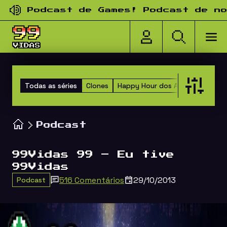
Pular para o conteúdo
Podcast de Games! Podcast de nosta
Todas as séries
Clones
Happy Hour dos Amigos
Versu
Podcast
99Vidas 99 – Eu tive
99Vidas
516 Comentários
29/10/2013
Podcast