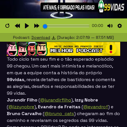
00:00
Restart
Rewind
Play
Forward
Mute
Set
Podcast:
Download
(Duração: 2:07:19 — 87.51 MB)
10s
10s
Todo ciclo tem seu fim e o tão esperado episódio
99 chegou. Um cast mais intimista e melancólico,
em que a equipe conta a história do próprio
99vidas
, revela detalhes de bastidores e comenta
as alegrias, desafios e responsabilidades de se ter
99 vidas.
Jurandir Filho
(
@jurandirfilho
),
Izzy Nobre
(
@izzynobre
),
Evandro de Freitas
(
@evandrof
) e
Bruno Carvalho
(
@bruno_cats
) chegaram ao fim do
caminho e revelaram os segredos das 99 vidas.