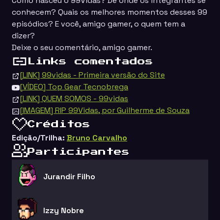
Como nasceu o 99Vidas? De onde os integrantes se
conhecem? Quais os melhores momentos desses 99
episódios? E você, amigo gamer, o quem tem a
dizer?
Deixe o seu comentário, amigo gamer.
Links comentados
[LINK] 99vidas - Primeira versão do Site
[VÍDEO] Top Gear Tecnobrega
[LINK] QUEM SOMOS - 99vidas
[IMAGEM] RIP 99Vidas, por Guilherme de Souza
Créditos
Edição/Trilha:
Bruno Carvalho
Participantes
Jurandir Filho
Izzy Nobre