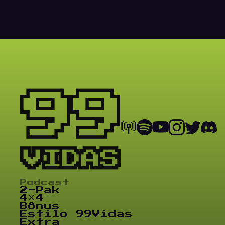
Podcast
2-Pak
4×4
Bônus
Estilo 99Vidas
Extra