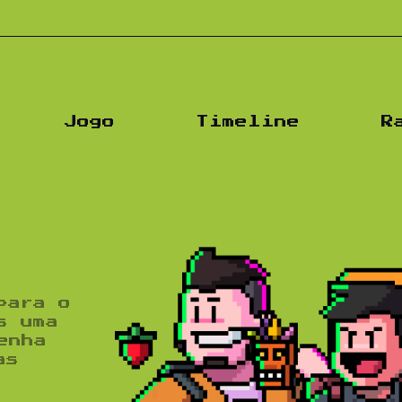
Jogo
Timeline
R
para o
s uma
enha
as