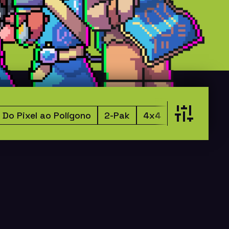
Do Pixel ao Polígono
2-Pak
4x4
Estilo 99Vid