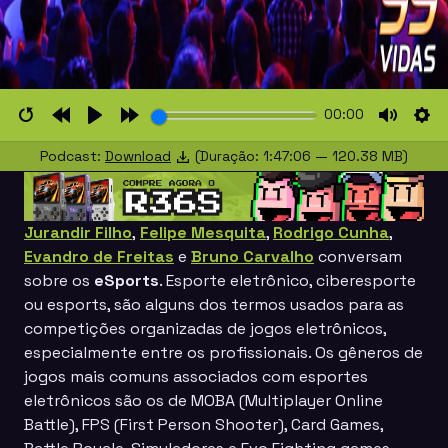
00:00
Restart
Rewind
Play
Forward
Mute
Set
Podcast:
Download
(Duração: 1:47:06 — 120.38 MB)
10s
10s
Jurandir Filho
,
Felipe Mesquita
,
Rodrigo Cunha
,
Evandro de Freitas
e
Bruno Carvalho
conversam
sobre os
eSports
. Esporte eletrônico, ciberesporte
ou esports, são alguns dos termos usados para as
competições organizadas de jogos eletrônicos,
especialmente entre os profissionais. Os gêneros de
jogos mais comuns associados com esportes
eletrônicos são os de MOBA (Multiplayer Online
Battle), FPS (First Person Shooter), Card Games,