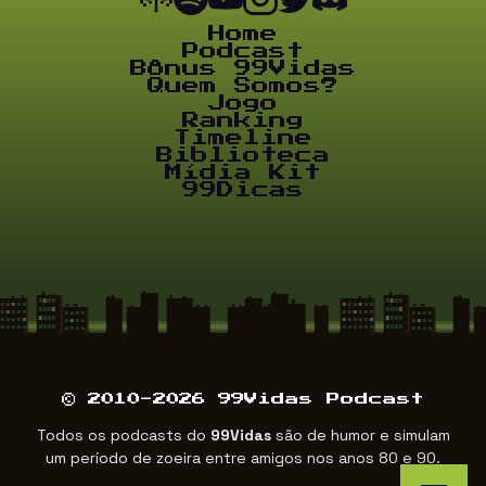
Home
Podcast
Bônus 99Vidas
Quem Somos?
Jogo
Ranking
Timeline
Biblioteca
Mídia Kit
99Dicas
© 2010-2026 99Vidas Podcast
Todos os podcasts do
99Vidas
são de humor e simulam
um período de zoeira entre amigos nos anos 80 e 90.