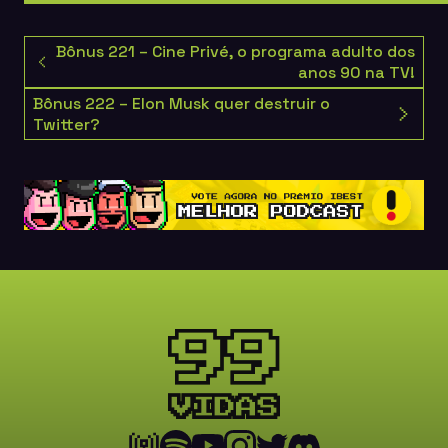
Bônus 221 – Cine Privé, o programa adulto dos
anos 90 na TV!
Bônus 222 – Elon Musk quer destruir o
Twitter?