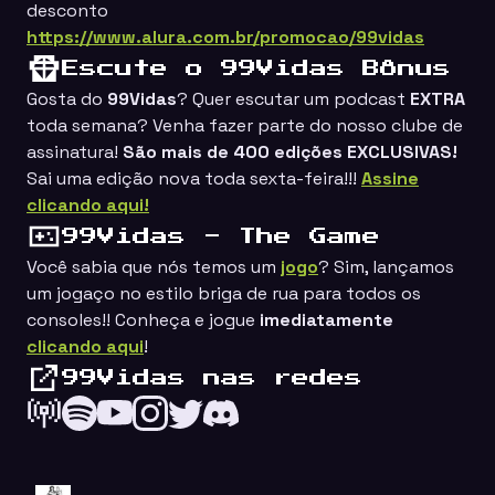
desconto
https://www.alura.com.br/promocao/99vidas
Escute o 99Vidas Bônus
Gosta do
99Vidas
? Quer escutar um podcast
EXTRA
toda semana? Venha fazer parte do nosso clube de
assinatura!
São mais de 400 edições EXCLUSIVAS!
Sai uma edição nova toda sexta-feira!!!
Assine
clicando aqui!
99Vidas - The Game
Você sabia que nós temos um
jogo
? Sim, lançamos
um jogaço no estilo
briga de rua
para todos os
consoles!! Conheça e jogue
imediatamente
clicando aqui
!
99Vidas nas redes