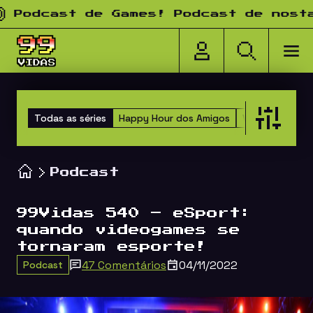
Pular para o conteúdo
dcast de Games! Podcast de nostalgi
Todas as séries
Happy Hour dos Amigos
Versus
TOP 1
Podcast
99Vidas 540 – eSport:
quando videogames se
tornaram esporte!
47 Comentários
04/11/2022
Podcast