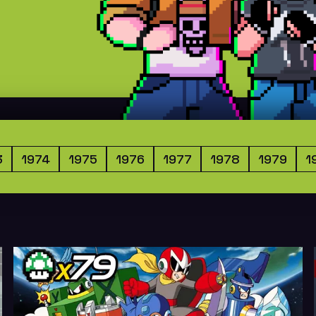
3
1974
1975
1976
1977
1978
1979
1