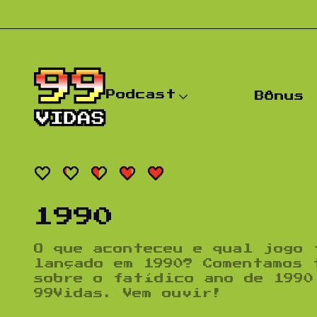
Pular para o conteúdo
Podcast
Bônus
1990
O que aconteceu e qual jogo 
lançado em 1990? Comentamos 
sobre o fatídico ano de 1990
99Vidas. Vem ouvir!