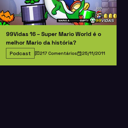
99Vidas 16 – Super Mario World é o
melhor Mario da história?
Podcast
217 Comentários
25/11/2011