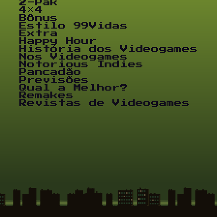
2-Pak
4×4
Bônus
Estilo 99Vidas
Extra
Happy Hour
História dos Videogames
Nos Videogames
Notorious Indies
Pancadão
Previsões
Qual a Melhor?
Remakes
Revistas de Videogames