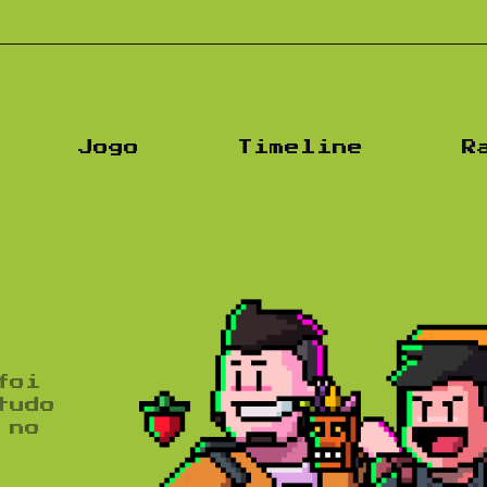
Jogo
Timeline
R
foi
tudo
 no