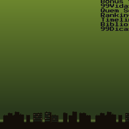
Bônus 
99Vida
Quem S
Rankin
Timeli
Biblio
99Dica