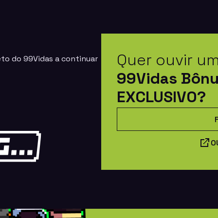
Quer ouvir u
eto do 99Vidas a continuar
99Vidas Bôn
EXCLUSIVO?
O