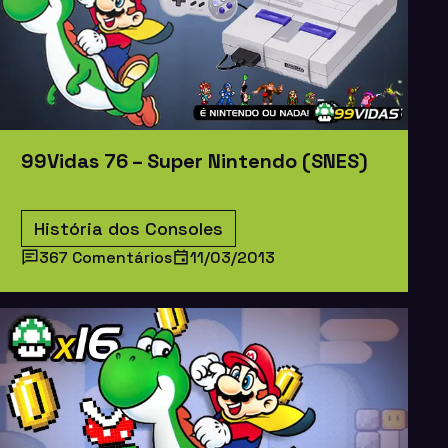
99Vidas 76 – Super Nintendo (SNES)
História dos Consoles
367 Comentários
11/03/2013