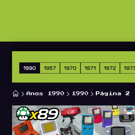
1990
1957
1970
1971
1972
197
Anos 1990
1990
Página 2