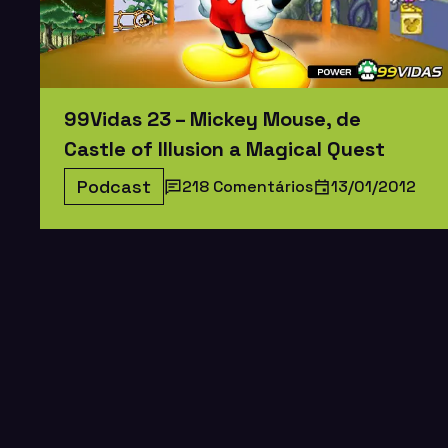
99Vidas 23 – Mickey Mouse, de
Castle of Illusion a Magical Quest
Podcast
218 Comentários
13/01/2012