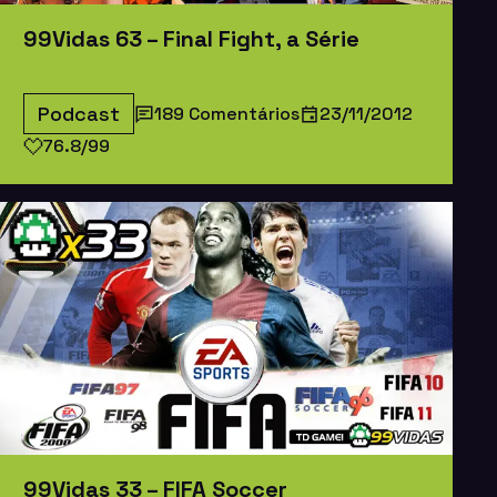
99Vidas 63 – Final Fight, a Série
Podcast
189 Comentários
23/11/2012
76.8/99
99Vidas 33 – FIFA Soccer