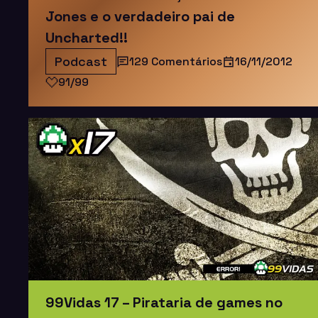
Jones e o verdadeiro pai de
Uncharted!!
Podcast
129 Comentários
16/11/2012
91/99
99Vidas 17 – Pirataria de games no