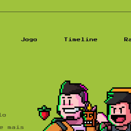
Po
Jogo
Timeline
R
lo
e mais