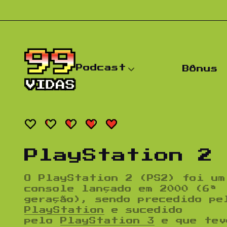
Pular para o conteúdo
Podcast
Bônus
PlayStation 2
O
PlayStation 2
(PS2) foi um
console lançado em 2000 (6ª
geração), sendo precedido pe
PlayStation
e sucedido
pelo
PlayStation 3
e que tev