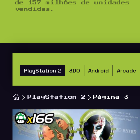
de 157 milhões de unidades
vendidas.
PlayStation 2
3DO
Android
Arcade
PlayStation 2
Página 3