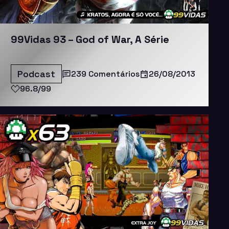
99Vidas 93 – God of War, A Série
Podcast
239 Comentários
26/08/2013
96.8/99