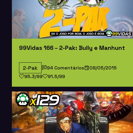
99Vidas 166 – 2-Pak: Bully e Manhunt
2-Pak
94 Comentários
08/05/2015
95.3/99
91.5/99