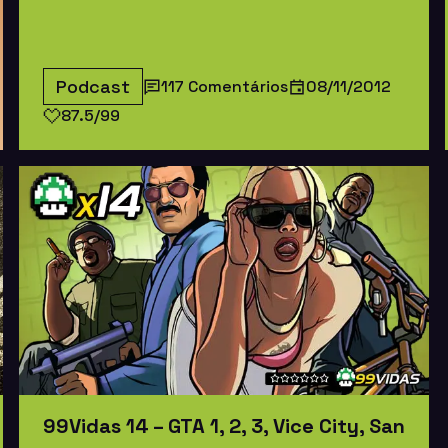
Podcast
117 Comentários
08/11/2012
87.5/99
99Vidas 14 – GTA 1, 2, 3, Vice City, San