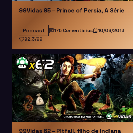
99Vidas 85 – Prince of Persia, A Série
Podcast
175 Comentários
10/06/2013
92.3/99
99Vidas 62 – Pitfall, filho de Indiana