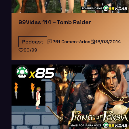
99Vidas 114 – Tomb Raider
Podcast
261 Comentários
18/03/2014
90/99