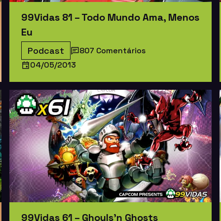
99Vidas 81 – Todo Mundo Ama, Menos
Eu
Podcast
807 Comentários
04/05/2013
99Vidas 61 – Ghouls’n Ghosts