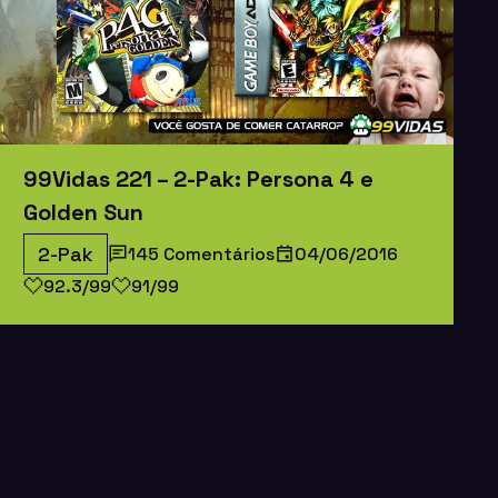
99Vidas 221 – 2-Pak: Persona 4 e
Golden Sun
2-Pak
145 Comentários
04/06/2016
92.3/99
91/99