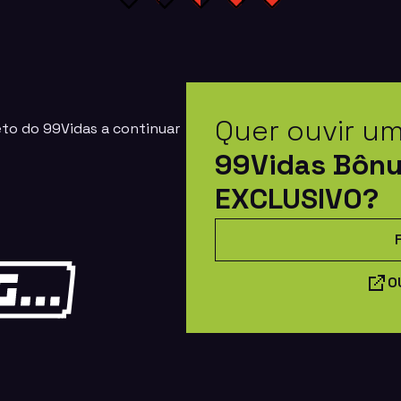
Quer ouvir u
eto do 99Vidas a continuar
99Vidas Bôn
EXCLUSIVO?
O