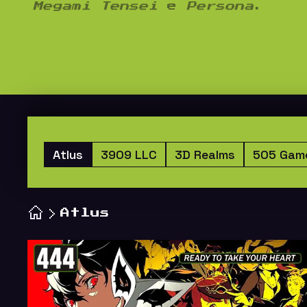
Megami Tensei
e
Persona
.
Atlus
3909 LLC
3D Realms
505 Gam
Atlus