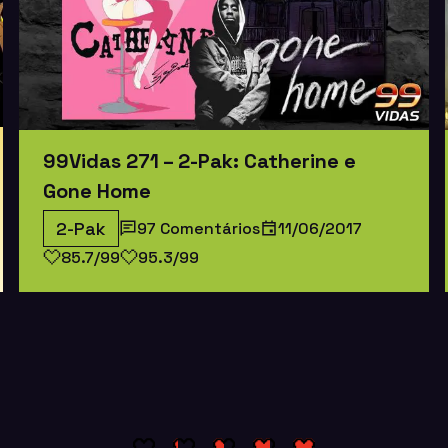
99Vidas 271 – 2-Pak: Catherine e
Gone Home
2-Pak
97 Comentários
11/06/2017
85.7/99
95.3/99