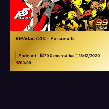
99Vidas 444 – Persona 5
Podcast
79 Comentários
18/12/2020
99/99