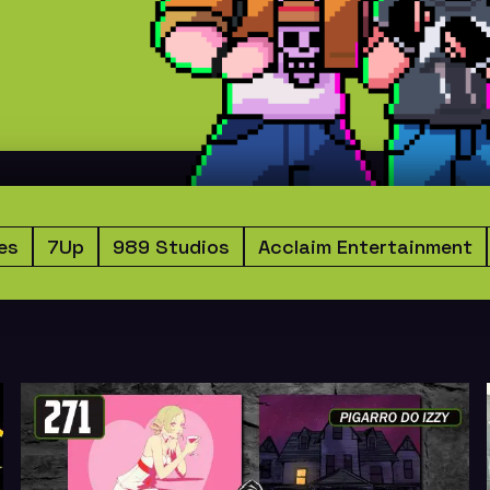
es
7Up
989 Studios
Acclaim Entertainment