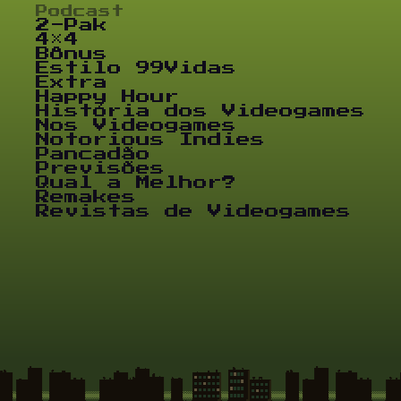
Podcast
2-Pak
4×4
Bônus
Estilo 99Vidas
Extra
Happy Hour
História dos Videogames
Nos Videogames
Notorious Indies
Pancadão
Previsões
Qual a Melhor?
Remakes
Revistas de Videogames