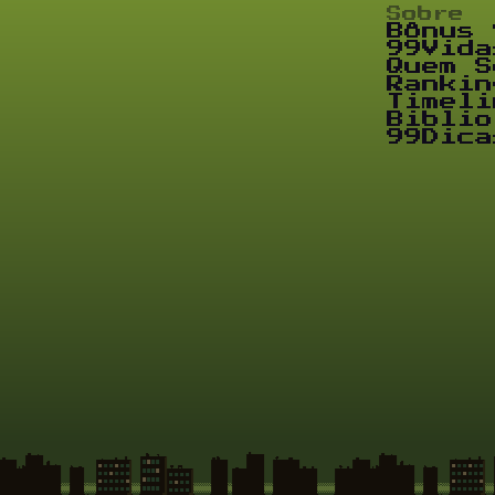
Sobre
Bônus 
99Vida
Quem S
Rankin
Timeli
Biblio
99Dica