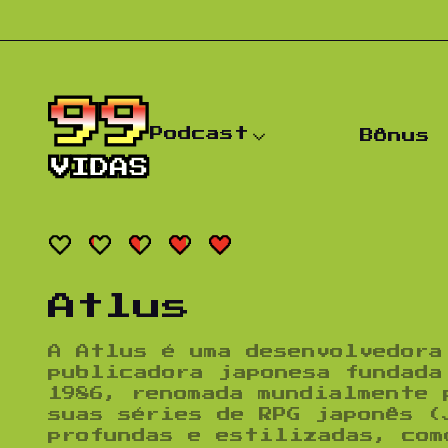
Pular para o conteúdo
Podcast
Bônus
Atlus
A
Atlus
é uma desenvolvedora
publicadora japonesa fundada
1986, renomada mundialmente 
suas séries de RPG japonês (
profundas e estilizadas, co