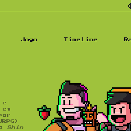
Pod
Jogo
Timeline
R
 e
 em
por
JRPG)
mo
Shin