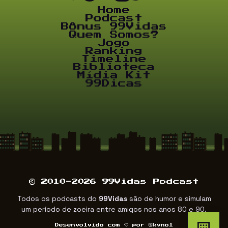
Home
Podcast
Bônus 99Vidas
Quem Somos?
Jogo
Ranking
Timeline
Biblioteca
Mídia Kit
99Dicas
© 2010-2026 99Vidas Podcast
Todos os podcasts do
99Vidas
são de humor e simulam
um período de zoeira entre amigos nos anos 80 e 90.
Desenvolvido com
por
@kvnol