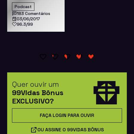
Podcast
183 Comentários
03/06/2017
96.3/99
Quer ouvir um
99Vidas Bônus
EXCLUSIVO?
FAÇA LOGIN PARA OUVIR
OU ASSINE O 99VIDAS BÔNUS