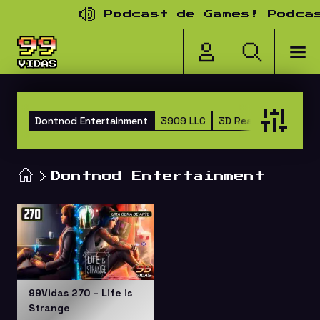
Pular para o conteúdo
Podcast de Games! Podcast
Dontnod Entertainment
3909 LLC
3D Realms
505 Ga
Dontnod Entertainment
99Vidas 270 – Life is
Strange