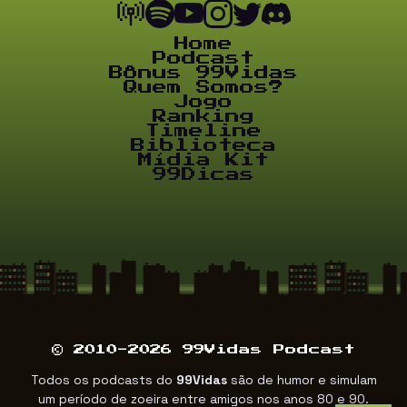
Home
Podcast
Bônus 99Vidas
Quem Somos?
Jogo
Ranking
Timeline
Biblioteca
Mídia Kit
99Dicas
© 2010-2026 99Vidas Podcast
Todos os podcasts do
99Vidas
são de humor e simulam
um período de zoeira entre amigos nos anos 80 e 90.