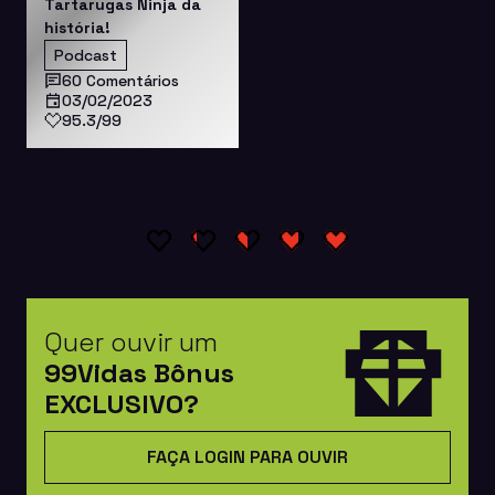
Tartarugas Ninja da
história!
Podcast
60 Comentários
03/02/2023
95.3/99
Quer ouvir um
99Vidas Bônus
EXCLUSIVO?
FAÇA LOGIN PARA OUVIR