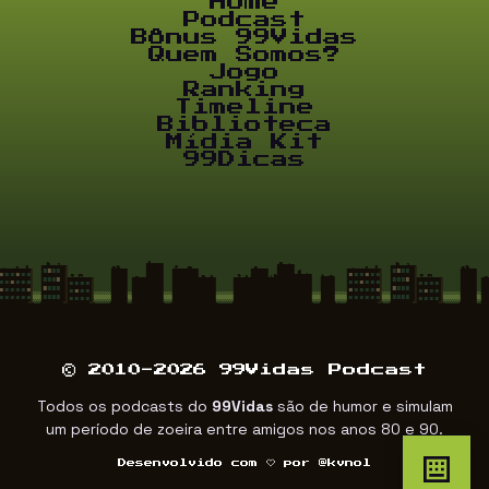
Home
Podcast
Bônus 99Vidas
Quem Somos?
Jogo
Ranking
Timeline
Biblioteca
Mídia Kit
99Dicas
© 2010-2026 99Vidas Podcast
Todos os podcasts do
99Vidas
são de humor e simulam
um período de zoeira entre amigos nos anos 80 e 90.
Desenvolvido com
por
@kvnol