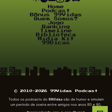
Home
Podcast
Bônus 99Vidas
Quem Somos?
Jogo
Ranking
Timeline
Biblioteca
Mídia Kit
99Dicas
© 2010-2026 99Vidas Podcast
Todos os podcasts do
99Vidas
são de humor e simulam
um período de zoeira entre amigos nos anos 80 e 90.