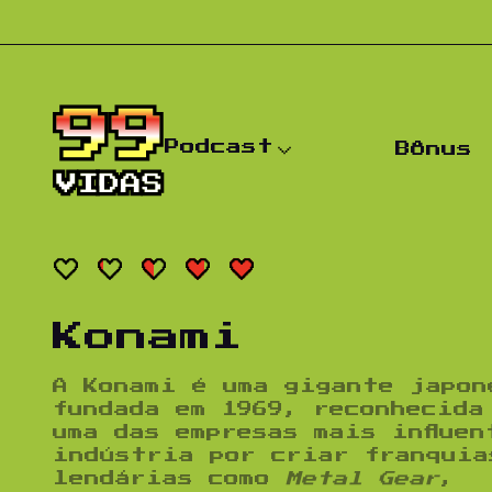
Pular para o conteúdo
Podcast
Bônus
Konami
A
Konami
é uma gigante japon
fundada em 1969, reconhecida
uma das empresas mais influen
indústria por criar franquia
lendárias como
Metal Gear
,