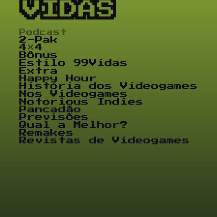
Podcast
2-Pak
4×4
Bônus
Estilo 99Vidas
Extra
Happy Hour
História dos Videogames
Nos Videogames
Notorious Indies
Pancadão
Previsões
Qual a Melhor?
Remakes
Revistas de Videogames