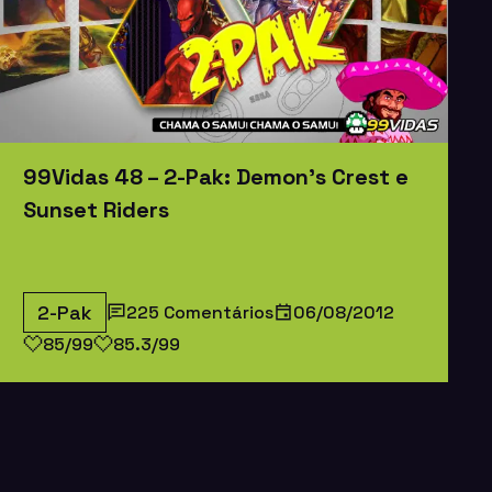
99Vidas 48 – 2-Pak: Demon’s Crest e
Sunset Riders
2-Pak
225 Comentários
06/08/2012
85/99
85.3/99