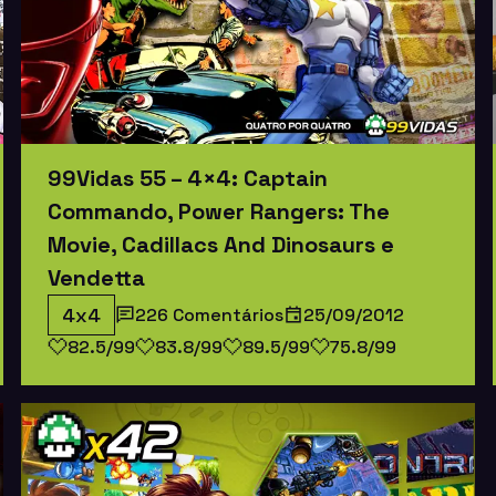
99Vidas 55 – 4×4: Captain
Commando, Power Rangers: The
Movie, Cadillacs And Dinosaurs e
Vendetta
4x4
226 Comentários
25/09/2012
82.5/99
83.8/99
89.5/99
75.8/99