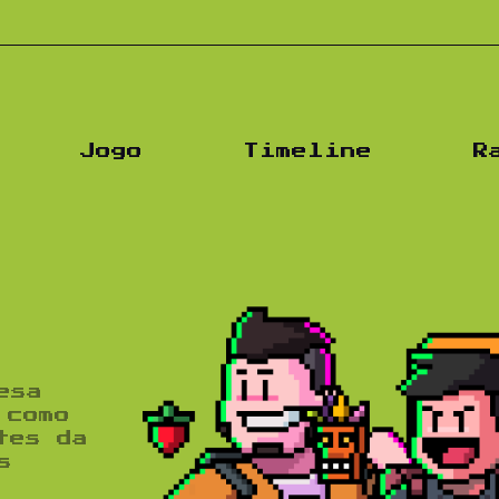
Jogo
Timeline
R
esa
 como
tes da
s