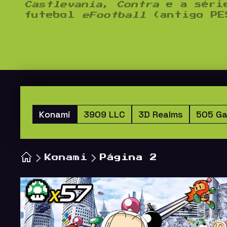
Castlevania
,
Contra
e a séri
futebol
eFootball
(antigo PE
Konami
3909 LLC
3D Realms
505 G
Konami
Página 2