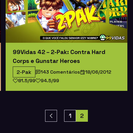
99Vidas 42 – 2-Pak: Contra Hard
Corps e Gunstar Heroes
2-Pak
143 Comentários
18/06/2012
81.5/99
94.5/99
1
2