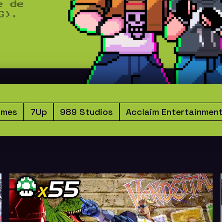
e de
S).
ames
7Up
989 Studios
Acclaim Entertainmen