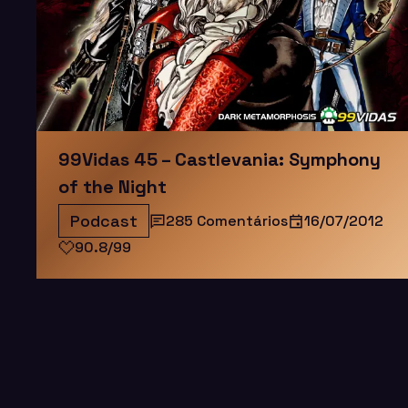
99Vidas 45 – Castlevania: Symphony
of the Night
Podcast
285 Comentários
16/07/2012
90.8/99