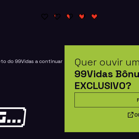
Quer ouvir u
eto do 99Vidas a continuar
99Vidas Bôn
EXCLUSIVO?
O