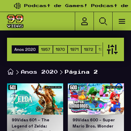
Pular para o conteúdo
Podcast de Games! Podcast de nos
Anos 2020
1957
1970
1971
1972
1973
1974
1
Anos 2020
Página 2
99Vidas 601 – The
99Vidas 600 – Super
Legend of Zelda:
Mario Bros. Wonder