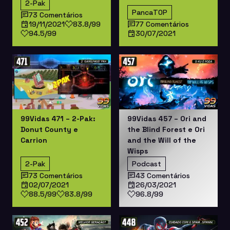
2-Pak
PancaTOP
73 Comentários
19/11/2021
83.8/99
77 Comentários
94.5/99
30/07/2021
99Vidas 471 – 2-Pak:
99Vidas 457 – Ori and
Donut County e
the Blind Forest e Ori
Carrion
and the Will of the
Wisps
2-Pak
Podcast
73 Comentários
43 Comentários
02/07/2021
26/03/2021
88.5/99
83.8/99
96.8/99