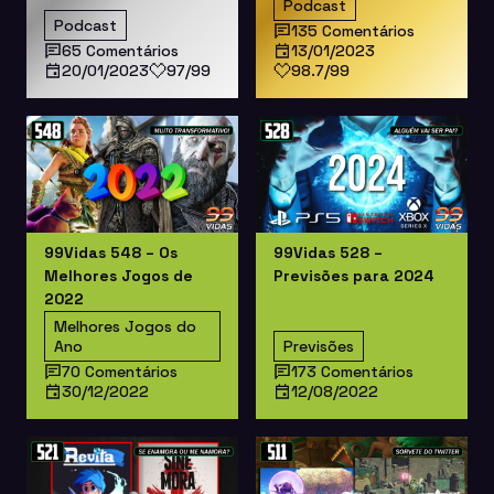
Podcast
Podcast
135 Comentários
65 Comentários
13/01/2023
20/01/2023
97/99
98.7/99
99Vidas 548 – Os
99Vidas 528 –
Melhores Jogos de
Previsões para 2024
2022
Melhores Jogos do
Ano
Previsões
70 Comentários
173 Comentários
30/12/2022
12/08/2022