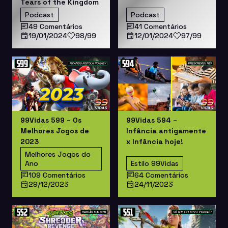
Tears of the Kingdom
Podcast
Podcast
49 Comentários
41 Comentários
19/01/2024
98/99
12/01/2024
97/99
99Vidas 599 – Os
99Vidas 594 –
Melhores Jogos de
Infância antigamente
2023
x Infância hoje!
Melhores Jogos do
Ano
Estilo 99Vidas
109 Comentários
64 Comentários
29/12/2023
24/11/2023