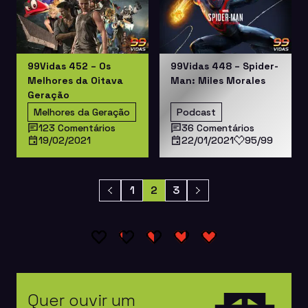
99Vidas 452 – Os
99Vidas 448 – Spider-
Melhores da Oitava
Man: Miles Morales
Geração
Melhores da Geração
Podcast
123 Comentários
36 Comentários
19/02/2021
22/01/2021
95/99
1
2
3
Quer ouvir um