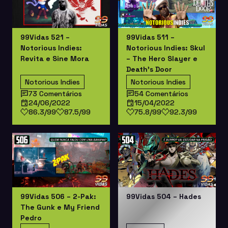
99Vidas 521 –
99Vidas 511 –
Notorious Indies:
Notorious Indies: Skul
Revita e Sine Mora
– The Hero Slayer e
Death’s Door
Notorious Indies
Notorious Indies
73 Comentários
54 Comentários
24/06/2022
15/04/2022
86.3/99
87.5/99
75.8/99
92.3/99
99Vidas 506 – 2-Pak:
99Vidas 504 – Hades
The Gunk e My Friend
Pedro