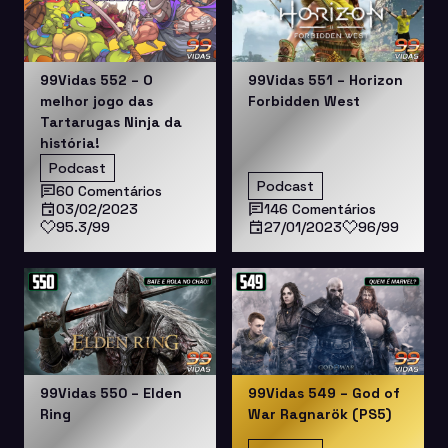
99Vidas 552 – O
99Vidas 551 – Horizon
melhor jogo das
Forbidden West
Tartarugas Ninja da
história!
Podcast
Podcast
60 Comentários
03/02/2023
146 Comentários
95.3/99
27/01/2023
96/99
99Vidas 550 – Elden
99Vidas 549 – God of
Ring
War Ragnarök (PS5)