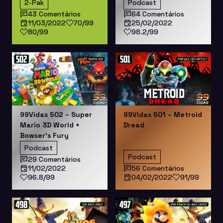
2-Pak
Podcast
43 Comentários
64 Comentários
11/03/2022
70/99
25/02/2022
80/99
98.2/99
99Vidas 502 – Super
99Vidas 501 – Metroid
Mario 3D World +
Dread
Bowser’s Fury
Podcast
Podcast
29 Comentários
11/02/2022
56 Comentários
96.8/99
04/02/2022
91/99