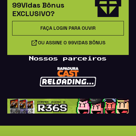
99Vidas Bônus
EXCLUSIVO?
FAÇA LOGIN PARA OUVIR
OU ASSINE O 99VIDAS BÔNUS
Nossos parceiros