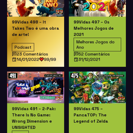
99Vidas 498 – It
99Vidas 497 – Os
Takes Two é uma obra
Melhores Jogos de
de arte!
2021
Melhores Jogos do
Podcast
Ano
23 Comentários
52 Comentários
14/01/2022
99/99
31/12/2021
99Vidas 491 – 2-Pak:
99Vidas 475 –
There Is No Game:
PancaTOP: The
Wrong Dimension e
Legend of Zelda
UNSIGHTED